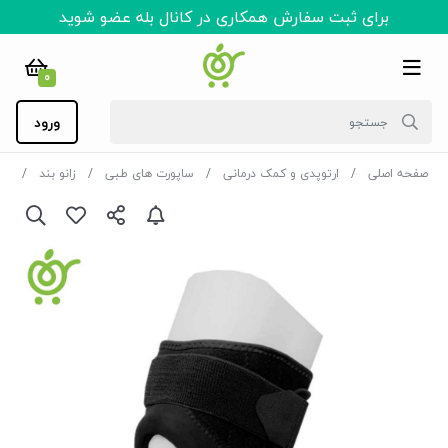
برای ثبت سفارش همکاری در کانال بله عضو شوید
0
ورود
صفحه اصلی
ارتوپدی و کمک درمانی
ساپورت های طبی
زانو بند
زان