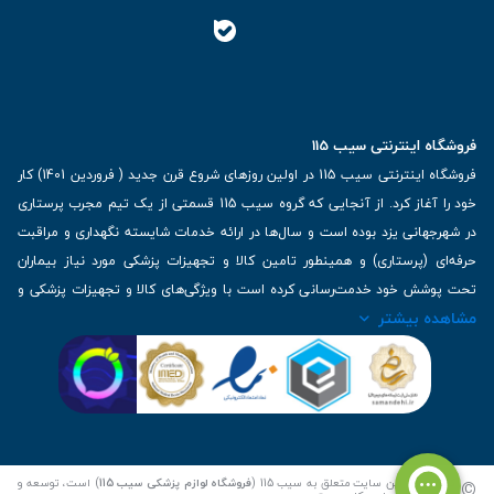
فروشگاه اینترنتی سیب 115
فروشگاه اینترنتی سیب 115 در اولین روزهای شروع قرن جدید ( فروردین 1401) کار
خود را آغاز کرد. از آنجایی که گروه سیب 115 قسمتی از یک تیم مجرب پرستاری
در شهرجهانی یزد بوده است و سال‌ها در ارائه خدمات شایسته نگهداری و مراقبت
حرفه‌ای (پرستاری) و همینطور تامین کالا و تجهیزات پزشکی مورد نیاز بیماران
تحت پوشش خود خدمت‌رسانی کرده است با ویژگی‌های کالا و تجهیزات پزشکی و
مشاهده بیشتر
برترین برندهای موجود در بازار اطلاعات بسیار ارزشمندی را دارا می‌باشد
آدرس: یزد، خیابان کاشانی، روبروی بیمارستان بهمن | تلفن همراه: 09136243383
| تلفن تماس : 36333383-035 | ایمیل: Info@Sib115.com
©
کلیه حقوق این سایت متعلق به سیب 115 (
فروشگاه لوازم پزشکی سیب 115
) است، توسعه و