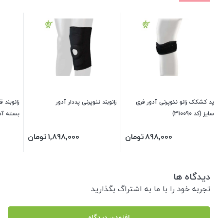
پد کشکک زانو نئوپرنی آدور فری
زانوبند نئوپرنی پددار آدور
زانوبند 
سایز (کد 310090)
بسته آدور 
898,000
تومان
1,898,000
تومان
دیدگاه ها
تجربه خود را با ما به اشتراگ بگذارید
افزودن دیدگاه