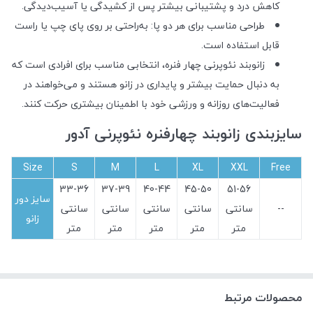
کاهش درد و پشتیبانی بیشتر پس از کشیدگی یا آسیب‌دیدگی.
طراحی مناسب برای هر دو پا: به‌راحتی بر روی پای چپ یا راست
قابل استفاده است.
زانوبند نئوپرنی چهار فنره، انتخابی مناسب برای افرادی است که
به دنبال حمایت بیشتر و پایداری در زانو هستند و می‌خواهند در
فعالیت‌های روزانه و ورزشی خود با اطمینان بیشتری حرکت کنند.
سایزبندی زانوبند چهارفنره نئوپرنی آدور
Size
S
M
L
XL
XXL
Free
33-36
37-39
40-44
45-50
51-56
سایز دور
--
سانتی
سانتی
سانتی
سانتی
سانتی
زانو
متر
متر
متر
متر
متر
محصولات مرتبط