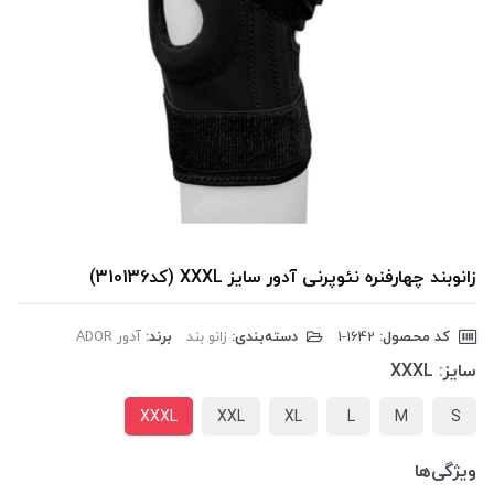
زانوبند چهارفنره نئوپرنی آدور سایز XXXL (کد310136)
کد محصول:
‎1-1642
دسته‌بندی:
زانو بند
برند:
آدور ADOR
سایز:
XXXL
XXXL
XXL
XL
L
M
S
ویژگی‌ها