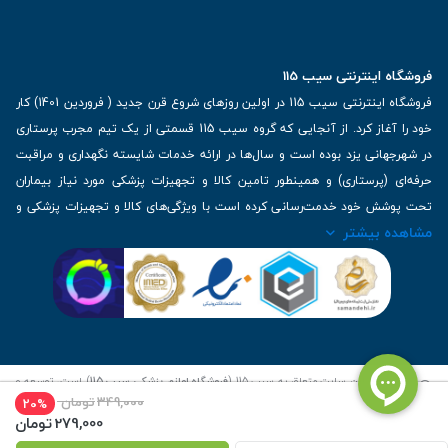
فروشگاه اینترنتی سیب 115
فروشگاه اینترنتی سیب 115 در اولین روزهای شروع قرن جدید ( فروردین 1401) کار
خود را آغاز کرد. از آنجایی که گروه سیب 115 قسمتی از یک تیم مجرب پرستاری
در شهرجهانی یزد بوده است و سال‌ها در ارائه خدمات شایسته نگهداری و مراقبت
حرفه‌ای (پرستاری) و همینطور تامین کالا و تجهیزات پزشکی مورد نیاز بیماران
تحت پوشش خود خدمت‌رسانی کرده است با ویژگی‌های کالا و تجهیزات پزشکی و
مشاهده بیشتر
برترین برندهای موجود در بازار اطلاعات بسیار ارزشمندی را دارا می‌باشد
آدرس: یزد، خیابان کاشانی، روبروی بیمارستان بهمن | تلفن همراه: 09136243383
| تلفن تماس : 36333383-035 | ایمیل: Info@Sib115.com
©
کلیه حقوق این سایت متعلق به سیب 115 (
فروشگاه لوازم پزشکی سیب 115
) است، توسعه و
کدنویسی توسط
سپکام سیستم
349,000
تومان
20%
279,000
تومان