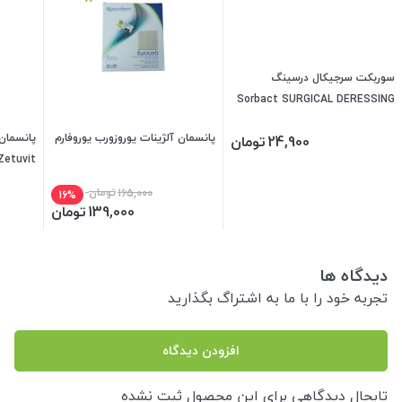
سوربکت سرجیکال درسینگ
Sorbact SURGICAL DERESSING
پانسمان آلژینات یوروزورب یوروفارم
پانسمان
24,900
تومان
Zetuvit
165,000
تومان
16%
139,000
تومان
دیدگاه ها
تجربه خود را با ما به اشتراگ بگذارید
افزودن دیدگاه
تابحال دیدگاهی برای این محصول ثبت نشده