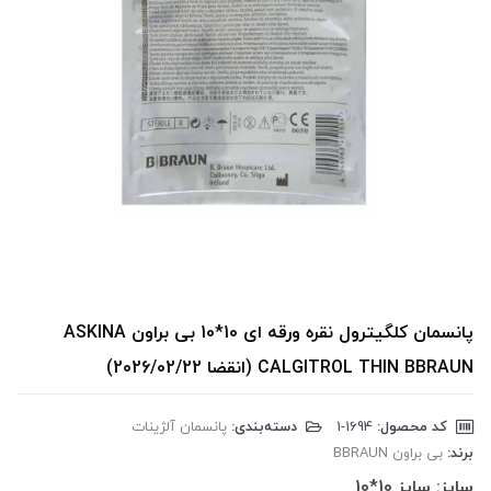
پانسمان کلگیترول نقره ورقه ای 10*10 بی براون ASKINA
CALGITROL THIN BBRAUN (انقضا 2026/02/22)
کد محصول:
‎1-1694
دسته‌بندی:
پانسمان آلژینات
برند:
بی براون BBRAUN
سایز:
سایز 10*10