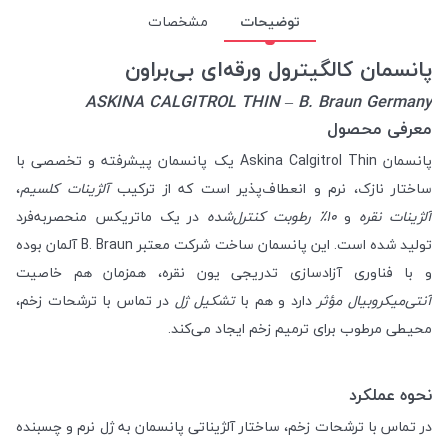
توضیحات
مشخصات
پانسمان کالگیترول ورقه‌ای بی‌براون
ASKINA CALGITROL THIN – B. Braun Germany
معرفی محصول
پانسمان Askina Calgitrol Thin یک پانسمان پیشرفته و تخصصی با
ساختار نازک، نرم و انعطاف‌پذیر است که از ترکیب
آلژینات کلسیم
،
آلژینات نقره
و
۱۰٪ رطوبت کنترل‌شده
در یک ماتریکس منحصر‌به‌فرد
تولید شده است. این پانسمان ساخت شرکت معتبر B. Braun آلمان بوده
و با فناوری آزادسازی تدریجی یون نقره، همزمان هم خاصیت
آنتی‌میکروبیال مؤثر
دارد و هم با
تشکیل ژل
در تماس با ترشحات زخم،
محیطی مرطوب برای ترمیم زخم ایجاد می‌کند.
نحوه عملکرد
در تماس با ترشحات زخم، ساختار آلژیناتی پانسمان به ژل نرم و چسبنده