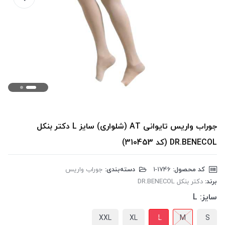
جوراب واریس تایوانی AT (شلواری) سایز L دکتر بنکل
DR.BENECOL (کد 310453)
کد محصول:
‎1-1746
دسته‌بندی:
جوراب واریس
برند:
دکتر بنکل DR.BENECOL
سایز:
L
XXL
XL
L
M
S