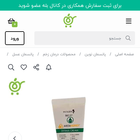
برای ثبت سفارش همکاری در کانال بله عضو شوید
0
ورود
صفحه اصلی
پانسمان نوین
محصولات درمان زخم
پانسمان عسل
کرم 