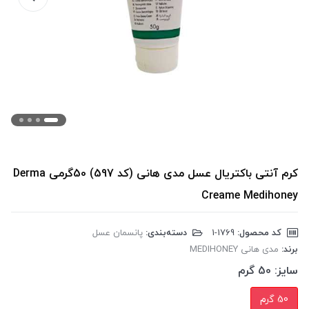
کرم آنتی باکتریال عسل مدی هانی (کد 597) 50گرمی Derma
Creame Medihoney
کد محصول:
‎1-1769
دسته‌بندی:
پانسمان عسل
برند:
مدی هانی MEDIHONEY
سایز:
50 گرم
50 گرم