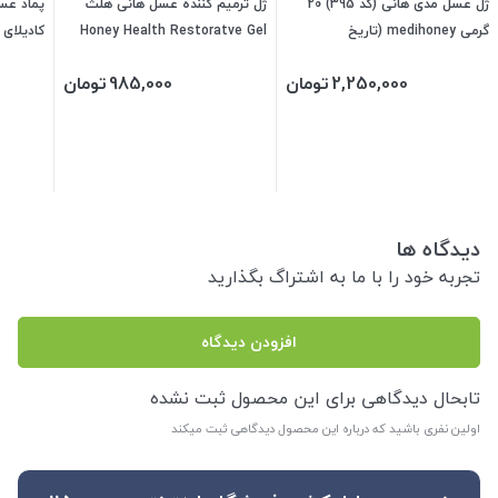
ژل عسل مدی هانی (کد 395) 20
ژل ترمیم کننده عسل هانی هلث
پماد عسل
گرمی medihoney (تاریخ
Honey Health Restoratve Gel
کادیلای 
2027/05/1)
(50گرمی)
2,250,000
تومان
985,000
تومان
دیدگاه ها
تجربه خود را با ما به اشتراگ بگذارید
افزودن دیدگاه
تابحال دیدگاهی برای این محصول ثبت نشده
اولین نفری باشید که درباره این محصول دیدگاهی ثبت میکند