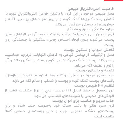
خاصیت آنتی‌باکتریال طبیعی
عسل طبیعی موجود در این کرم، با داشتن خواص آنتی‌باکتریال قوی، به
کاهش رشد باکتری‌ها کمک کرده و از بروز عفونت‌های پوستی، آکنه و
جوش‌های زیرپوستی جلوگیری می‌کند.
مرطوب‌کنندگی عمیق و ماندگار
فرمولاسیون غنی کرم باعث جذب رطوبت و حفظ آن در لایه‌های عمیق
پوست می‌شود؛ بدون ایجاد احساس چربی، سنگینی یا چسبندگی روی
پوست.
کاهش التهاب و تسکین پوست
عسل و ترکیبات آرام‌بخش گیاهی به کاهش التهابات، قرمزی، حساسیت
و تحریکات پوستی کمک می‌کنند. این کرم پوست را تسکین داده و آن
را نرم و لطیف نگه می‌دارد.
تغذیه و بازسازی پوست
مواد مغذی موجود در عسل و ویتامین‌ها به ترمیم، تقویت و بازسازی
بافت‌های پوست کمک کرده و پوست را شاداب و سالم نگه می‌دارند.
تنظیم PH طبیعی پوست
این محصول با حفظ تعادل PH پوست، مانع از بروز مشکلات ناشی از
آلودگی‌های محیطی یا شوینده‌های نامناسب می‌شود.
جذب سریع و مناسب برای انواع پوست
کرم مدی هانی با بافت سبک خود به‌سرعت جذب شده و برای
پوست‌های خشک، معمولی، چرب و حتی پوست‌های حساس کاملاً
مناسب است.