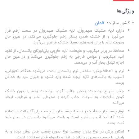
ویژگی‌ها
کشور سازنده:
آلمان
دارای لایه مشبک هیدروژل: لایه مشبک هیدروژل در سمت زخم قرار
می‌گیرد و از خشک شدن بستر زخم جلوگیری می‌کند، در عین حال
رطوبت لازم را برای زخم‌های نسبتاً خشک فراهم می‌آورد.
محافظ در برابر میکروب و مایعات: لایه خارجی پلی‌اورتان پانسمان، از نفوذ
آب، میکروب و عوامل خارجی به زخم جلوگیری می‌کند و در عین حال
اجازه تبادل بخار آب را می‌دهد.
نرم و انعطاف‌پذیر: ساختار نرم پانسمان باعث می‌شود هنگام تعویض،
آسیب به بافت‌های تازه ایجاد شده وارد نشود و میزان درد به حداقل
برسد.
جذب سریع ترشحات: بخش جاذب فوم، ترشحات زخم را بدون خشک
کردن بافت‌ها، به سرعت جذب کرده و محیطی تمیز و مرطوب ایجاد
می‌کند.
نوع چسب‌دار ضدآب: در نسخه چسب‌دار، از چسب پلی‌آکریلات استفاده
شده که ضد آب و مقاوم است و باعث می‌شود پانسمان در محل خود
ثابت بماند.
امکان برش در نوع بدون چسب: نوع بدون چسب قابل برش بوده و به
راحتی با چسب حصیری یا باند در اندازه دلخواه قابل استفاده است.