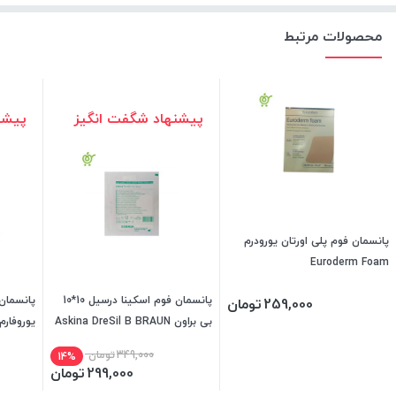
محصولات مرتبط
پیشنهاد شگفت انگیز
پیشن
پانسمان فوم پلی اورتان یورودرم
Euroderm Foam
پانسمان فوم اسکینا درسیل 10*10
پانسمان
259,000
تومان
بی براون Askina DreSil B BRAUN
یوروفارم
( انقضا 2026/06)
349,000
تومان
14%
299,000
تومان