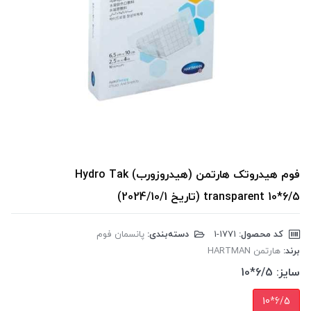
فوم هیدروتک هارتمن (هیدروزورب) Hydro Tak
transparent 10*6/5 (تاریخ 2024/10/1)
کد محصول:
‎1-1771
دسته‌بندی:
پانسمان فوم
برند:
هارتمن HARTMAN
سایز:
6/5*10
6/5*10