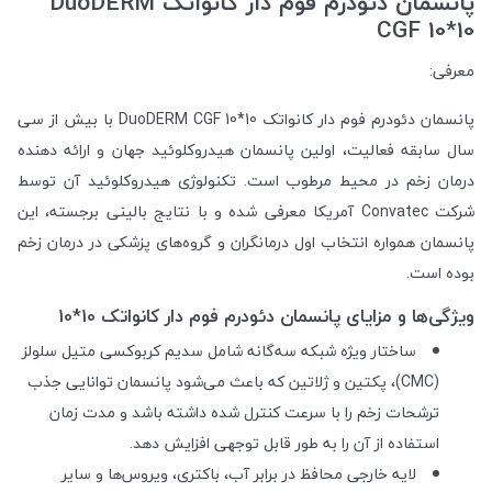
پانسمان دئودرم فوم دار کانواتک DuoDERM
CGF 10*10
معرفی:
پانسمان دئودرم فوم دار کانواتک DuoDERM CGF 10*10 با بیش از سی
سال سابقه فعالیت، اولین پانسمان هیدروکلوئید جهان و ارائه دهنده
درمان زخم در محیط مرطوب است. تکنولوژی هیدروکلوئید آن توسط
شرکت Convatec آمریکا معرفی شده و با نتایج بالینی برجسته، این
پانسمان همواره انتخاب اول درمانگران و گروه‌های پزشکی در درمان زخم
بوده است.
ویژگی‌ها و مزایای پانسمان دئودرم فوم دار کانواتک 10*10
ساختار ویژه شبکه سه‌گانه شامل سدیم کربوکسی متیل سلولز
(CMC)، پکتین و ژلاتین که باعث می‌شود پانسمان توانایی جذب
ترشحات زخم را با سرعت کنترل شده داشته باشد و مدت زمان
استفاده از آن را به طور قابل توجهی افزایش دهد.
لایه خارجی محافظ در برابر آب، باکتری، ویروس‌ها و سایر