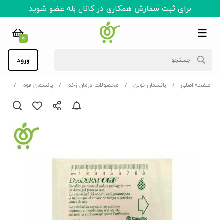
برای ثبت سفارش همکاری در کانال بله عضو شوید
0
ورود
صفحه اصلی
پانسمان نوین
محصولات درمان زخم
پانسمان فوم
پانسم