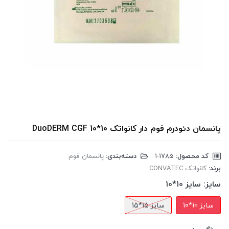
پانسمان دئودرم فوم دار کانواتک DuoDERM CGF 10*10
کد محصول:
‎1-1785
دسته‌بندی:
پانسمان فوم
برند:
کانواتک CONVATEC
سایز:
سایز 10*10
سایز 10*10
سایز 15*15