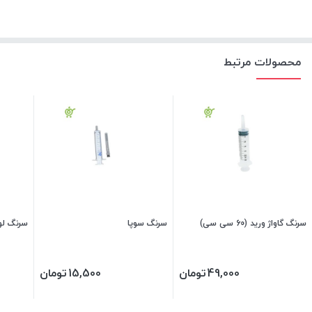
محصولات مرتبط
سرنگ گاواژ ورید (60 سی سی)
سرنگ سوپا
سرنگ لوئ
49,000
تومان
15,500
تومان