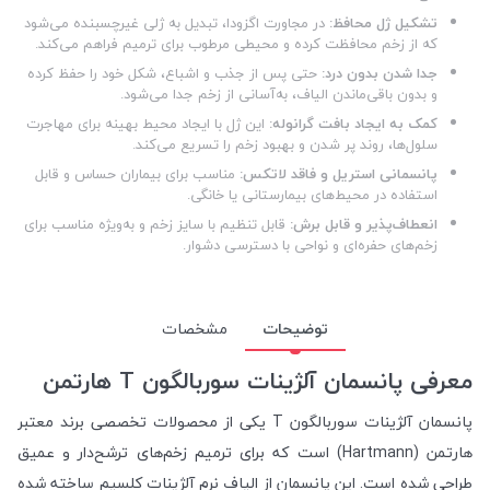
تشکیل ژل محافظ:
در مجاورت اگزودا، تبدیل به ژلی غیرچسبنده می‌شود
که از زخم محافظت کرده و محیطی مرطوب برای ترمیم فراهم می‌کند.
جدا شدن بدون درد:
حتی پس از جذب و اشباع، شکل خود را حفظ کرده
و بدون باقی‌ماندن الیاف، به‌آسانی از زخم جدا می‌شود.
کمک به ایجاد بافت گرانوله:
این ژل با ایجاد محیط بهینه برای مهاجرت
سلول‌ها، روند پر شدن و بهبود زخم را تسریع می‌کند.
پانسمانی استریل و فاقد لاتکس:
مناسب برای بیماران حساس و قابل
استفاده در محیط‌های بیمارستانی یا خانگی.
انعطاف‌پذیر و قابل برش:
قابل تنظیم با سایز زخم و به‌ویژه مناسب برای
زخم‌های حفره‌ای و نواحی با دسترسی دشوار.
توضیحات
مشخصات
معرفی پانسمان آلژینات سوربالگون T هارتمن
پانسمان آلژینات سوربالگون T یکی از محصولات تخصصی برند معتبر
هارتمن (Hartmann) است که برای ترمیم زخم‌های ترشح‌دار و عمیق
طراحی شده است. این پانسمان از الیاف نرم آلژینات کلسیم ساخته شده