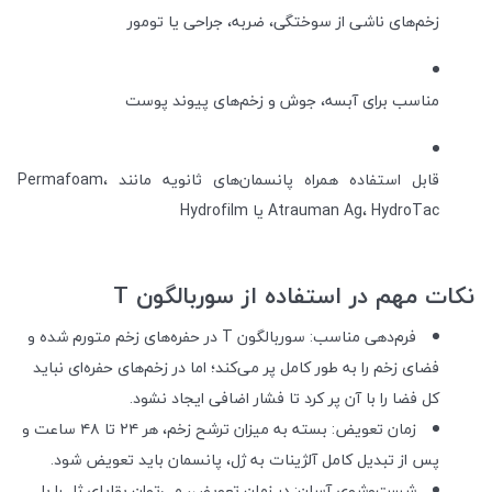
زخم‌های ناشی از سوختگی، ضربه، جراحی یا تومور
مناسب برای آبسه، جوش و زخم‌های پیوند پوست
قابل استفاده همراه پانسمان‌های ثانویه مانند Permafoam،
Atrauman Ag، HydroTac یا Hydrofilm
نکات مهم در استفاده از سوربالگون T
فرم‌دهی مناسب: سوربالگون T در حفره‌های زخم متورم شده و
فضای زخم را به طور کامل پر می‌کند؛ اما در زخم‌های حفره‌ای نباید
کل فضا را با آن پر کرد تا فشار اضافی ایجاد نشود.
زمان تعویض: بسته به میزان ترشح زخم، هر ۲۴ تا ۴۸ ساعت و
پس از تبدیل کامل آلژینات به ژل، پانسمان باید تعویض شود.
شست‌وشوی آسان: در زمان تعویض، می‌توان بقایای ژل را با