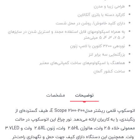
طراحی زیبا و مدرن
کارکرد دسته با باتری آلکالاین
دارای کلید خاموش/ روشن در محل شست
به همراه اسپکولومهای قابل استفاده مجدد و استریل شدن در سایزهای
2، 2.5، 3، 4، 5 میلی‌متر
نوردهی 3200 کلوین با لامپ زنون
بزرگنمایی سه برابر لنز
هماهنگ با اسپکولوم‌های ساخت کمپانی‌های معتبر
ساخت کشور آلمان
توضیحات
مشخصات
اتوسکوپ قلمی ریشتر مدلE Scope 2100-200، طیف گسترده‌ای از
رنگبندی، را به کاربران ارائه می‌دهد. نور چراغ این اتوسکوپ در حالت
معمولی خلاء 2.5 ولت، هالوژن 2.5HL ولت، زنون 2.5XL ولت و 3.7LED
ولت. همچنین این دستگاه دارای کیف جهت حمل و نگهداری راحت‌تر