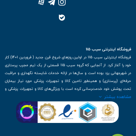
فروشگاه اینترنتی سیب 115
فروشگاه اینترنتی سیب 115 در اولین روزهای شروع قرن جدید ( فروردین 1401) کار
خود را آغاز کرد. از آنجایی که گروه سیب 115 قسمتی از یک تیم مجرب پرستاری
در شهرجهانی یزد بوده است و سال‌ها در ارائه خدمات شایسته نگهداری و مراقبت
حرفه‌ای (پرستاری) و همینطور تامین کالا و تجهیزات پزشکی مورد نیاز بیماران
تحت پوشش خود خدمت‌رسانی کرده است با ویژگی‌های کالا و تجهیزات پزشکی و
مشاهده بیشتر
برترین برندهای موجود در بازار اطلاعات بسیار ارزشمندی را دارا می‌باشد
آدرس: یزد، خیابان کاشانی، روبروی بیمارستان بهمن | تلفن همراه: 09136243383
| تلفن تماس : 36333383-035 | ایمیل: Info@Sib115.com