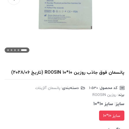
پانسمان فوق جاذب روزین 10*10 ROOSIN (تاریخ 2028/06)
کد محصول:
‎1-530
دسته‌بندی:
پانسمان آلژینات
برند:
روزین ROOSIN
سایز:
سایز 10*10
سایز 10*10