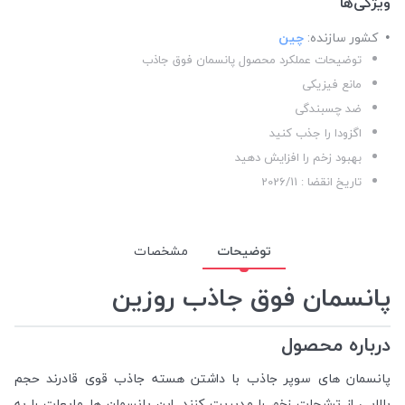
ویژگی‌ها
کشور سازنده:
چین
توضیحات عملکرد محصول پانسمان فوق جاذب
مانع فیزیکی
ضد چسبندگی
اگزودا را جذب کنید
بهبود زخم را افزایش دهید
تاریخ انقضا : 2026/11
توضیحات
مشخصات
پانسمان فوق جاذب روزین
درباره محصول
پانسمان های سوپر جاذب با داشتن هسته جاذب قوی قادرند حجم
بالایی از ترشحات زخم را مدیریت کنند. این پانسمان ها مایعات را به