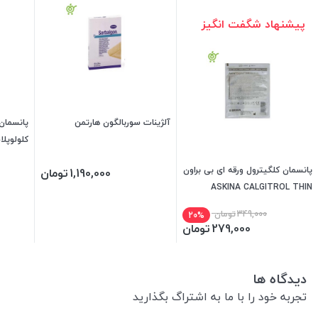
پیشنهاد شگفت انگیز
آلژینات سوربالگون هارتمن
پانسمان 
کلولوپلاست ginat
پانسمان کلگیترول ورقه ای بی براون
1,190,000
تومان
ASKINA CALGITROL THIN
BBRAUN
349,000
تومان
20%
279,000
تومان
دیدگاه ها
تجربه خود را با ما به اشتراگ بگذارید