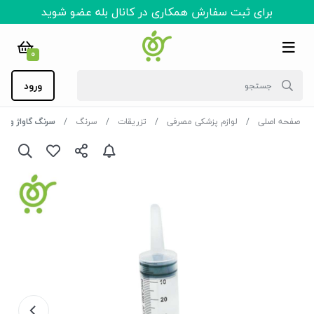
برای ثبت سفارش همکاری در کانال بله عضو شوید
0
ورود
صفحه اصلی
لوازم پزشکی مصرفی
تزریقات
سرنگ
سرنگ گاواژ ورید (60 سی س