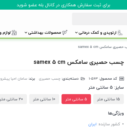
برای ثبت سفارش همکاری در کانال بله عضو شوید
ارتوپدی و کمک درمانی
محصولات بهداشتی
لوازم 
صیری سامکس samex 5 cm
چسب حصیری سامکس samex 5 cm
کد محصول:
‎1-563
دسته‌بندی:
چسب حصیری
برند:
سامان احیا پیشرو SAMEX
سایز:
5 سانتی متر
15 سانتی متر
5 سانتی متر
10 سانتی متر
20 سانتی متر
ویژگی‌ها
کشور سازنده:
ایران