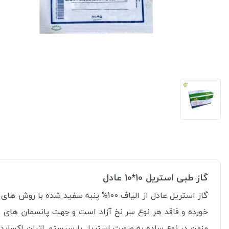
گاز طبی استریل 10*10 عادل
خورده و فاقد هر نوع سر نخ آزاد است و جهت پانسمان ها
مزمن در نوع ساده به صورت استریل با سیستم اتیلن اکساید