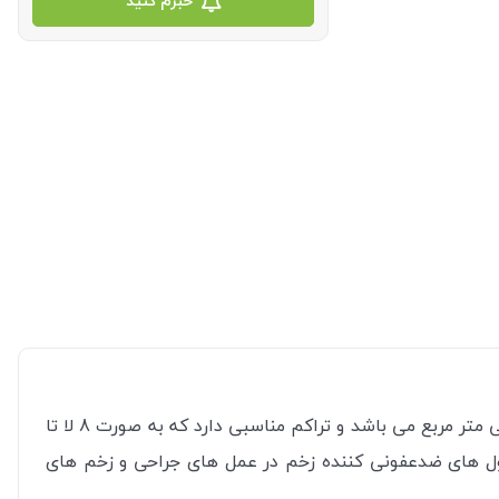
خبرم کنید
گاز استریل عادل از الیاف 100% پنبه سفید شده با روش های استاندارد با نوع نخ 30 با تعداد رشته های نخ 20 رشته در هر سانتی متر مربع می باشد و تراکم مناسبی دارد که به صورت 8 لا تا
ل های ضدعفونی کننده زخم در عمل های جراحی و زخم های