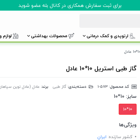
برای ثبت سفارش همکاری در کانال بله عضو شوید
ارتوپدی و کمک درمانی
محصولات بهداشتی
لوازم 
گاز طبی استریل 10*10 عادل
کد محصول:
‎1-573
دسته‌بندی:
گاز طبی
برند:
عادل (عادل نوین سپاهان
سایز:
10*10
10*10
ویژگی‌ها
کشور سازنده:
ایران