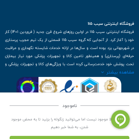
فروشگاه اینترنتی سیب 115
فروشگاه اینترنتی سیب 115 در اولین روزهای شروع قرن جدید ( فروردین 1401) کار
خود را آغاز کرد. از آنجایی که گروه سیب 115 قسمتی از یک تیم مجرب پرستاری
در شهرجهانی یزد بوده است و سال‌ها در ارائه خدمات شایسته نگهداری و مراقبت
حرفه‌ای (پرستاری) و همینطور تامین کالا و تجهیزات پزشکی مورد نیاز بیماران
تحت پوشش خود خدمت‌رسانی کرده است با ویژگی‌های کالا و تجهیزات پزشکی و
مشاهده بیشتر
برترین برندهای موجود در بازار اطلاعات بسیار ارزشمندی را دارا می‌باشد
آدرس: یزد، خیابان کاشانی، روبروی بیمارستان بهمن | تلفن همراه: 09136243383
| تلفن تماس : 36333383-035 | ایمیل: Info@Sib115.com
ناموجود
©
کلیه حقوق این سایت متعلق به سیب 115 (
فروشگاه لوازم پزشکی سیب 115
) است، توسعه و
این کالا فعلا موجود نیست اما می‌توانید زنگوله را بزنید تا به محض موجود
کدنویسی توسط
سپکام سیستم
شدن، به شما خبر دهیم