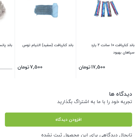
باند کناربافت 10 سانت 2 یارد
باند کناربافت (سفید) التیام توس
باند پان
سپاهان بهبود
17,500
تومان
7,500
تومان
دیدگاه ها
تجربه خود را با ما به اشتراگ بگذارید
افزودن دیدگاه
تابحال دیدگاهی برای این محصول ثبت نشده