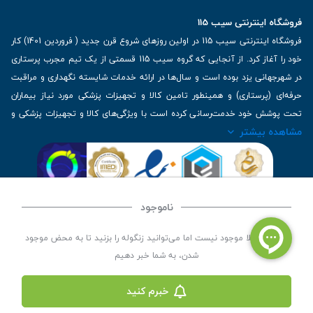
فروشگاه اینترنتی سیب 115
فروشگاه اینترنتی سیب 115 در اولین روزهای شروع قرن جدید ( فروردین 1401) کار
خود را آغاز کرد. از آنجایی که گروه سیب 115 قسمتی از یک تیم مجرب پرستاری
در شهرجهانی یزد بوده است و سال‌ها در ارائه خدمات شایسته نگهداری و مراقبت
حرفه‌ای (پرستاری) و همینطور تامین کالا و تجهیزات پزشکی مورد نیاز بیماران
تحت پوشش خود خدمت‌رسانی کرده است با ویژگی‌های کالا و تجهیزات پزشکی و
مشاهده بیشتر
برترین برندهای موجود در بازار اطلاعات بسیار ارزشمندی را دارا می‌باشد
آدرس: یزد، خیابان کاشانی، روبروی بیمارستان بهمن | تلفن همراه: 09136243383
| تلفن تماس : 36333383-035 | ایمیل: Info@Sib115.com
ناموجود
©
کلیه حقوق این سایت متعلق به سیب 115 (
فروشگاه لوازم پزشکی سیب 115
) است، توسعه و
این کالا فعلا موجود نیست اما می‌توانید زنگوله را بزنید تا به محض موجود
کدنویسی توسط
سپکام سیستم
شدن، به شما خبر دهیم
خبرم کنید