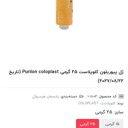
ژل پیوریلون کلوپلاست 25 گرمی Purilon coloplast (تاریخ
2027/08/22)
کد محصول:
‎1-1803
دسته‌بندی:
پانسمان هیدروژل
برند:
کلوپلاست COLOPLAST
سایز:
25 گرمی
15 گرمی
25 گرمی