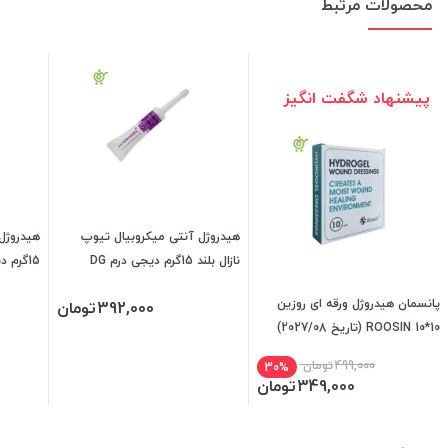
محصولات مرتبط
پیشنهاد شگفت انگیز
هیدروژل آنتی میکروبیال تیوپ
هیدروژل
نازال بلند 15گرم دیجی درم DG
15گرم دیجی درم DG DERM PH0115
DERM PH0115
پانسمان هیدروژل ورقه ای روزین
392,000
تومان
10*10 ROOSIN (تاریخ 2027/08)
499,000
تومان
30%
349,000
تومان