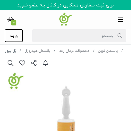
برای ثبت سفارش همکاری در کانال بله عضو شوید
0
ورود
پانسمان نوین
محصولات درمان زخم
پانسمان هیدروژل
ژل پیوریلون کلوپلاست 25 گرمی t