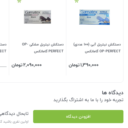
دستکش نیتریل آبی (100 عددی)
دستکش نیتریل مشکی OP-
OP-PERFECT گاماتکس
PERFECT گاماتکس
FECT
1,390,000
تومان
2,090,000
تومان
دیدگاه ها
تجربه خود را با ما به اشتراگ بگذارید
تابحال دیدگاه
افزودن دیدگاه
اولین نفری باشید ک