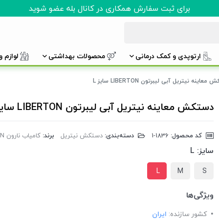
برای ثبت سفارش همکاری در کانال بله عضو شوید
ارتوپدی و کمک درمانی
محصولات بهداشتی
لوازم 
عاینه نیتریل آبی لیبرتون LIBERTON سایز L
دستکش معاینه نیتریل آبی لیبرتون LIBERTON سایز L
کد محصول:
‎1-1836
دسته‌بندی:
دستکش نیتریل
برند:
کامیاب نارون LIBERTON
سایز:
L
L
M
S
ویژگی‌ها
کشور سازنده:
ایران