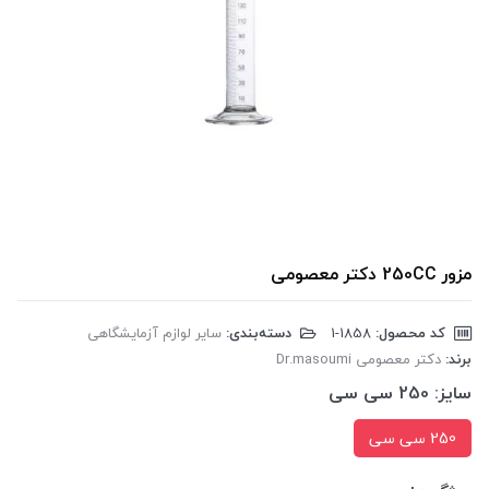
مزور 250CC دکتر معصومی
کد محصول:
‎1-1858
دسته‌بندی:
سایر لوازم آزمایشگاهی
برند:
دکتر معصومی Dr.masoumi
سایز:
250 سی سی
250 سی سی