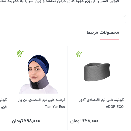
قبولی فشار را از روی مهره های گردن بکاهد و وزن سر را به کمربند شان
محصولات مرتبط
گردنبند طبی نرم اقتصادی آدور
گردنبند طبی نرم اقتصادی تن یار
گردنب
ADOR ECO
Tan Yar Eco
فری سایز lente
648,000
تومان
798,000
تومان