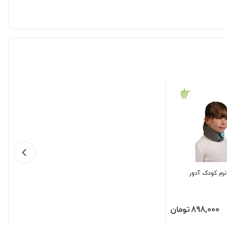
نرم کودک آدور
898,000
تومان