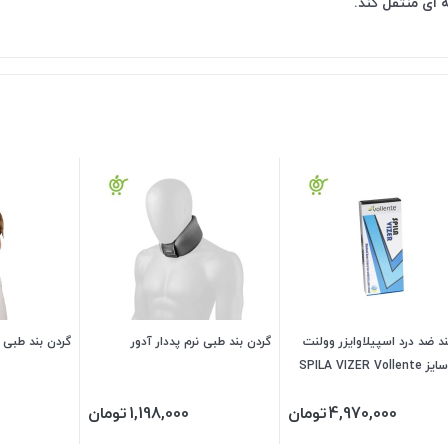
ه ای منتقل کند.
ند ضد درد اسپیلاوایزر وولنت
گردن بند طبی نرم پددار آدور
گردن بند طبی 
SPILA VIZER Vol
4,970,000
تومان
1,198,000
تومان