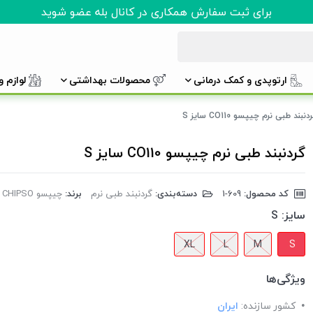
برای ثبت سفارش همکاری در کانال بله عضو شوید
ارتوپدی و کمک درمانی
محصولات بهداشتی
لوازم 
دنبند طبی نرم چیپسو CO110 سایز S
گردنبند طبی نرم چیپسو CO110 سایز S
کد محصول:
‎1-609
دسته‌بندی:
گردنبند طبی نرم
برند:
چیپسو CHIPSO
سایز:
S
XL
L
M
S
ویژگی‌ها
کشور سازنده:
ایران