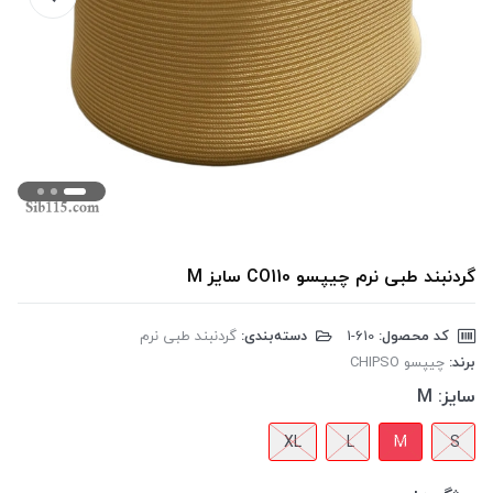
گردنبند طبی نرم چیپسو CO110 سایز M
کد محصول:
‎1-610
دسته‌بندی:
گردنبند طبی نرم
برند:
چیپسو CHIPSO
سایز:
M
XL
L
M
S