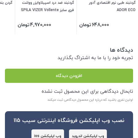
گردنبند طبی نرم اقتصادی آدور
گردنبند ضد درد اسپیلاوایزر وولنت
گردن بند
ADOR ECO
فری سایز SPILA VIZER Vollente
648,000
تومان
4,970,000
تومان
دیدگاه ها
تجربه خود را با ما به اشتراگ بگذارید
افزودن دیدگاه
تابحال دیدگاهی برای این محصول ثبت نشده
اولین نفری باشید که درباره این محصول دیدگاهی ثبت میکند
نصب وب اپلیکشن فروشگاه اینترنتی سیب 115
وب اپلیکشن اندروید
وب اپلیکشن ios