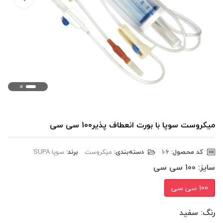
میکروست سوپا با بورت انعطاف پذیر100 سی سی
کد محصول:
‎1-6
دسته‌بندی:
میکروست
برند:
سوپا SUPA
سایز:
100 سی سی
100 سی سی
رنگ:
سفید