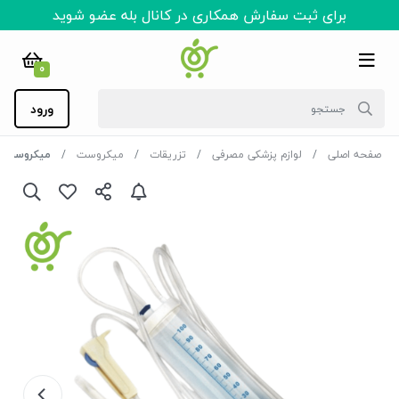
برای ثبت سفارش همکاری در کانال بله عضو شوید
0
ورود
صفحه اصلی
لوازم پزشکی مصرفی
تزریقات
میکروست
میکروست سوپا 