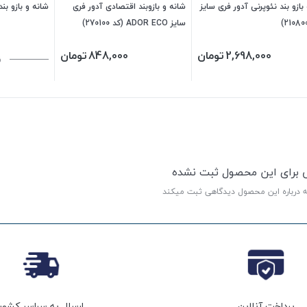
بازو بند نئوپرنی آدور فری سایز
شانه و بازوبند اقتصادی آدور فری
شانه و بازو بند نئو
سایز ADOR ECO (کد 270100)
2,698,000
تومان
848,000
تومان
ن
ی برای این محصول ثبت نشده
ه درباره این محصول دیدگاهی ثبت میکند
پرداخت آنلاین
ارسال به سراسر کشور