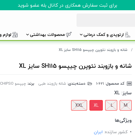
برای ثبت سفارش همکاری در کانال بله عضو شوید
ارتوپدی و کمک درمانی
محصولات بهداشتی
لوازم 
شانه و بازوبند نئوپرن چیپسو SH115 سایز XL
شانه و بازوبند نئوپرن چیپسو SH115 سایز XL
کد محصول:
‎1-621
دسته‌بندی:
شانه بازوبند طبی
برند:
چیپسو CHIPSO
سایز:
XL
XXL
XL
L
M
ویژگی‌ها
کشور سازنده:
ایران