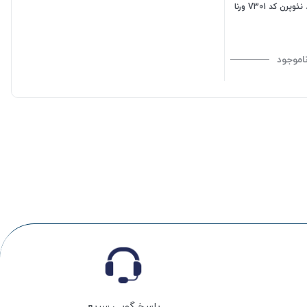
پرن کد V301 ورنا
اموجود
پاسخ گویی سریع