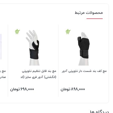
محصولات مرتبط
مچ کف بند شست دار نئوپرنی آدور
مچ بند قابل تنظیم نئوپرنی
مچ بن
(انگشتی) آدور فری سایز (کد
صادرا
210180)
898,000
تومان
698,000
تومان
دیدگاه ها