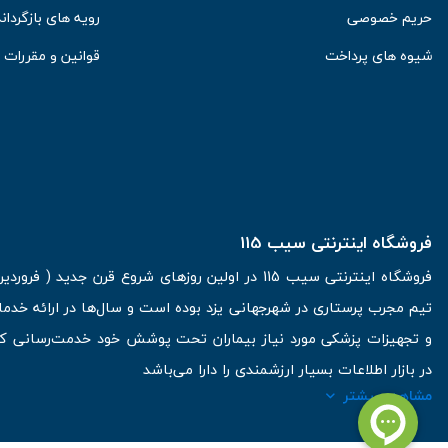
حریم خصوصی
رویه های بازگرداند
شیوه های پرداخت
قوانین و مقررات
فروشگاه اینترنتی سیب 115
تیم مجرب پرستاری در شهرجهانی یزد بوده است و سال‌ها در ارائه خدما
و تجهیزات پزشکی مورد نیاز بیماران تحت پوشش خود خدمت‌رسانی کرده
در بازار اطلاعات بسیار ارزشمندی را دارا می‌باشد
مشاهده بیشتر
آدرس: یزد، خیابان کاشانی، روبروی بیمارستان بهمن | تلفن همراه: 09136243383 | تلفن تماس : 36333383-035 | ایمیل: Info@Sib115.com