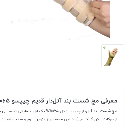
معرفی مچ شست بند آتل‌دار قدیم چیپسو WA065
مچ شست بند آتل‌دار چیپسو مدل 5
از حرکات مکرر کمک می‌کند. این محصول از نئوپرن نرم و ضدحساسیت سا