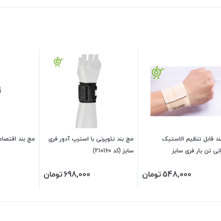
د قابل تنظیم الاستیک
مچ بند نئوپرنی با استرپ آدور فری
مچ بند اقتصادی آدو
تی تن یار فری سایز
سایز (کد 210160)
548,000
تومان
698,000
تومان