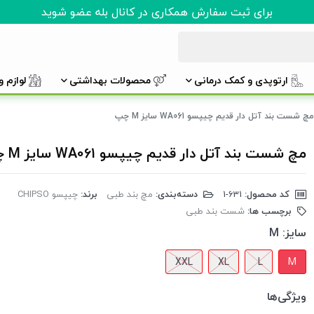
برای ثبت سفارش همکاری در کانال بله عضو شوید
ارتوپدی و کمک درمانی
محصولات بهداشتی
لوازم 
مچ شست بند آتل دار قدیم چیپسو WA061 سایز M چپ
مچ شست بند آتل دار قدیم چیپسو WA061 سایز M چپ
کد محصول:
‎1-631
دسته‌بندی:
مچ بند طبی
برند:
چیپسو CHIPSO
برچسب ها:
شست بند طبی
سایز:
M
XXL
XL
L
M
ویژگی‌ها