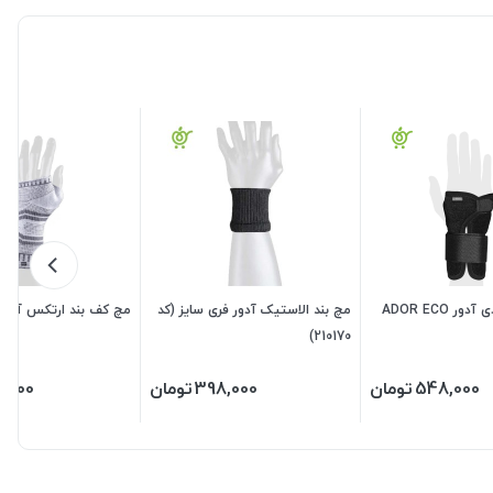
ر ADOR ECO
مچ بند الاستیک آدور فری سایز (کد
مچ کف بند ارتکس آدور
210170)
548,000
تومان
398,000
تومان
8,000