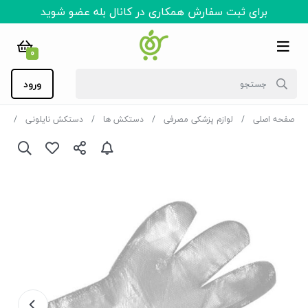
برای ثبت سفارش همکاری در کانال بله عضو شوید
0
ورود
صفحه اصلی
لوازم پزشکی مصرفی
دستکش ها
دستکش نایلونی
دس