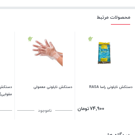
محصولات مرتبط
دستکش نایلونی راسا RASA
دستکش نایلونی معمولی
دستکش ن
مقوایی)
74,900
تومان
ناموجود