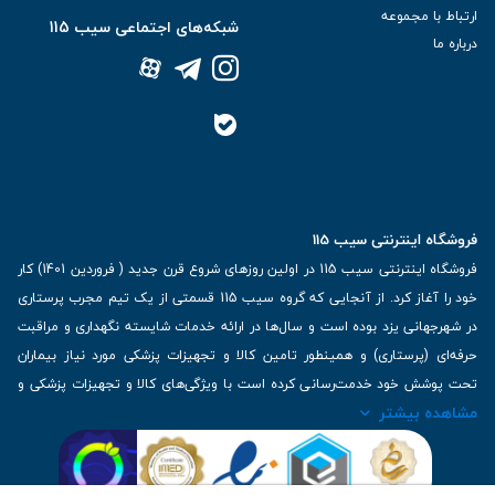
ارتباط با مجموعه
شبکه‌های اجتماعی سیب 115
درباره ما
فروشگاه اینترنتی سیب 115
فروشگاه اینترنتی سیب 115 در اولین روزهای شروع قرن جدید ( فروردین 1401) کار
خود را آغاز کرد. از آنجایی که گروه سیب 115 قسمتی از یک تیم مجرب پرستاری
در شهرجهانی یزد بوده است و سال‌ها در ارائه خدمات شایسته نگهداری و مراقبت
حرفه‌ای (پرستاری) و همینطور تامین کالا و تجهیزات پزشکی مورد نیاز بیماران
تحت پوشش خود خدمت‌رسانی کرده است با ویژگی‌های کالا و تجهیزات پزشکی و
مشاهده بیشتر
برترین برندهای موجود در بازار اطلاعات بسیار ارزشمندی را دارا می‌باشد
آدرس: یزد، خیابان کاشانی، روبروی بیمارستان بهمن | تلفن همراه: 09136243383
| تلفن تماس : 36333383-035 | ایمیل: Info@Sib115.com