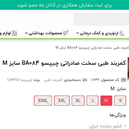
برای ثبت سفارش همکاری در کانال بله عضو شوید
ارتوپدی و کمک درمانی
محصولات بهداشتی
لوازم 
مربند طبی سخت صادراتی چیپسو BA084 سایز M
کمربند طبی سخت صادراتی چیپسو BA084 سایز M
کد محصول:
‎1-649
دسته‌بندی:
کمربند طبی
برند:
چیپسو CHIPSO
سایز:
M
XXXL
XXL
XL
L
M
S
ویژگی‌ها
کشور سازنده:
ایران