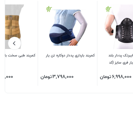
برتک پددار بلند
کمربند بارداری پددار دوکاره تن یار
کمربند طبی سخت بلند (L.S.O) آدور
ار فری سایز (کد
6,998,000
تومان
3,798,000
تومان
98,000