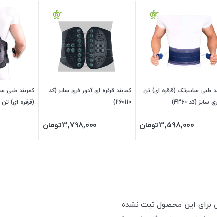
د طبی سایبرتک (قرقره ای) تن
کمربند قرقره ای آدور فری سایز (کد
کمربند طبی سای
ی سایز (کد 4360)
260110)
(قرقره ای) تن ی
4410)
3,598,000
تومان
3,798,000
تومان
ی برای این محصول ثبت نشده