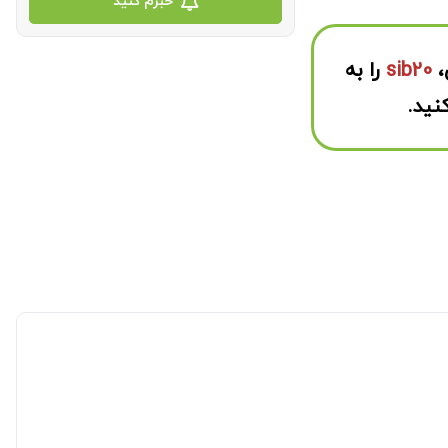
خبرم کنید
،
sib20
را به
نید.