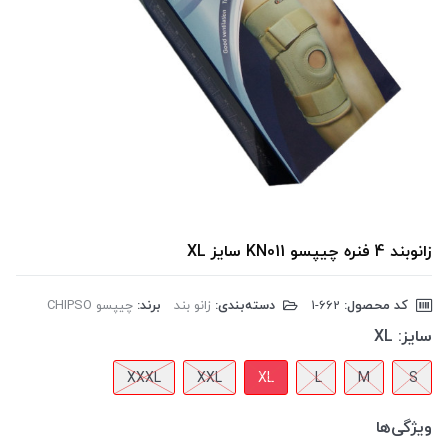
زانوبند 4 فنره چیپسو KN011 سایز XL
کد محصول:
‎1-662
دسته‌بندی:
زانو بند
برند:
چیپسو CHIPSO
سایز:
XL
XXXL
XXL
XL
L
M
S
ویژگی‌ها