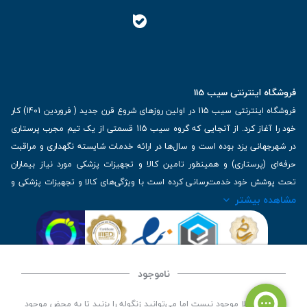
فروشگاه اینترنتی سیب 115
فروشگاه اینترنتی سیب 115 در اولین روزهای شروع قرن جدید ( فروردین 1401) کار
خود را آغاز کرد. از آنجایی که گروه سیب 115 قسمتی از یک تیم مجرب پرستاری
در شهرجهانی یزد بوده است و سال‌ها در ارائه خدمات شایسته نگهداری و مراقبت
حرفه‌ای (پرستاری) و همینطور تامین کالا و تجهیزات پزشکی مورد نیاز بیماران
تحت پوشش خود خدمت‌رسانی کرده است با ویژگی‌های کالا و تجهیزات پزشکی و
مشاهده بیشتر
برترین برندهای موجود در بازار اطلاعات بسیار ارزشمندی را دارا می‌باشد
آدرس: یزد، خیابان کاشانی، روبروی بیمارستان بهمن | تلفن همراه: 09136243383
| تلفن تماس : 36333383-035 | ایمیل: Info@Sib115.com
ناموجود
©
کلیه حقوق این سایت متعلق به سیب 115 (
فروشگاه لوازم پزشکی سیب 115
) است، توسعه و
این کالا فعلا موجود نیست اما می‌توانید زنگوله را بزنید تا به محض موجود