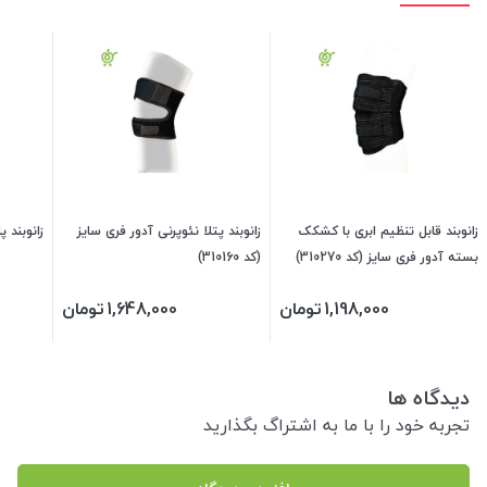
زانوبند قابل تنظیم ابری با کشکک
زانوبند پتلا نئوپرنی آدور فری سایز
زانوبند پ
بسته آدور فری سایز (کد 310270)
(کد 310160)
1,198,000
تومان
1,648,000
تومان
دیدگاه ها
تجربه خود را با ما به اشتراگ بگذارید