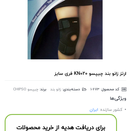
ارتز زانو بند چیپسو KN020 فری سایز
کد محصول:
‎1-673
دسته‌بندی:
زانو بند
برند:
چیپسو CHIPSO
ویژگی‌ها
کشور سازنده:
ایران
برای دریافت هدیه از خرید محصولات