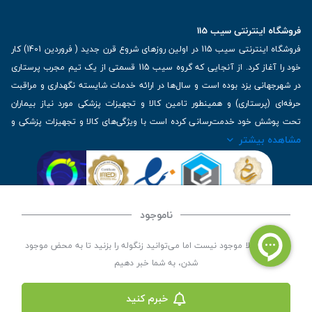
فروشگاه اینترنتی سیب 115
فروشگاه اینترنتی سیب 115 در اولین روزهای شروع قرن جدید ( فروردین 1401) کار
خود را آغاز کرد. از آنجایی که گروه سیب 115 قسمتی از یک تیم مجرب پرستاری
در شهرجهانی یزد بوده است و سال‌ها در ارائه خدمات شایسته نگهداری و مراقبت
حرفه‌ای (پرستاری) و همینطور تامین کالا و تجهیزات پزشکی مورد نیاز بیماران
تحت پوشش خود خدمت‌رسانی کرده است با ویژگی‌های کالا و تجهیزات پزشکی و
مشاهده بیشتر
برترین برندهای موجود در بازار اطلاعات بسیار ارزشمندی را دارا می‌باشد
آدرس: یزد، خیابان کاشانی، روبروی بیمارستان بهمن | تلفن همراه: 09136243383
| تلفن تماس : 36333383-035 | ایمیل: Info@Sib115.com
ناموجود
©
کلیه حقوق این سایت متعلق به سیب 115 (
فروشگاه لوازم پزشکی سیب 115
) است، توسعه و
این کالا فعلا موجود نیست اما می‌توانید زنگوله را بزنید تا به محض موجود
کدنویسی توسط
سپکام سیستم
شدن، به شما خبر دهیم
خبرم کنید