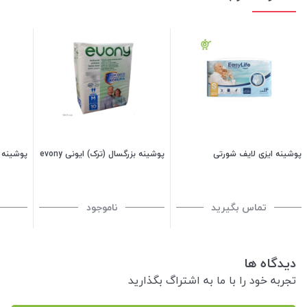
پوشینه ایزی لایف شورتی
پوشینه بزرگسال (ترک) ایونی evony
پوشینه ب
تماس بگیرید
ناموجود
دیدگاه ها
تجربه خود را با ما به اشتراگ بگذارید