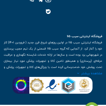
فروشگاه اینترنتی سیب 115
فروشگاه اینترنتی سیب 115 در اولین روزهای شروع قرن جدید ( فروردین 1401) کار
خود را آغاز کرد. از آنجایی که گروه سیب 115 قسمتی از یک تیم مجرب پرستاری
در شهرجهانی یزد بوده است و سال‌ها در ارائه خدمات شایسته نگهداری و مراقبت
حرفه‌ای (پرستاری) و همینطور تامین کالا و تجهیزات پزشکی مورد نیاز بیماران
تحت پوشش خود خدمت‌رسانی کرده است با ویژگی‌های کالا و تجهیزات پزشکی و
مشاهده بیشتر
برترین برندهای موجود در بازار اطلاعات بسیار ارزشمندی را دارا می‌باشد
آدرس: یزد، خیابان کاشانی، روبروی بیمارستان بهمن | تلفن همراه: 09136243383
| تلفن تماس : 36333383-035 | ایمیل: Info@Sib115.com