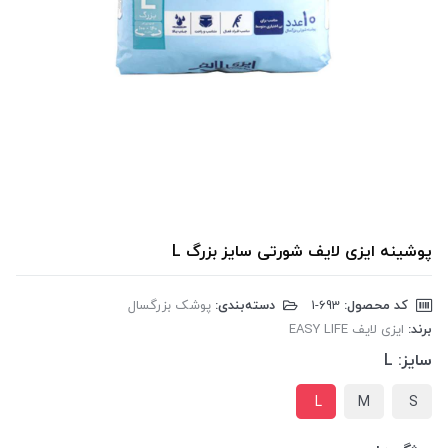
پوشینه ایزی لایف شورتی سایز بزرگ L
کد محصول:
‎1-693
دسته‌بندی:
پوشک بزرگسال
برند:
ایزی لایف EASY LIFE
سایز:
L
L
M
S