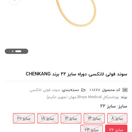
سوند فولی لاتکسی دوراه سایز 22 برند CHENKANG
کد محصول:
‎1-1878
دسته‌بندی:
سوند فولی لاتکسی
برند:
بویامدیکال Boya Medical(جهان تجهیز حکیم)
سایز:
سایز 22
سایز 8
سایز 14
سایز 16
سایز 18
سایز 20
سایز 22
سایز 24