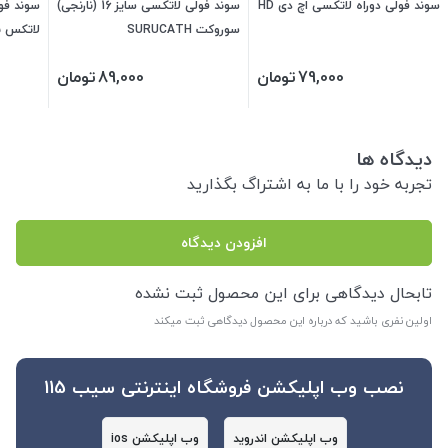
سوند فولی دوراه لاتکسی اچ دی HD
سوند فولی لاتکسی سایز 16 (نارنجی)
سوند فو
سوروکت SURUCATH
لاتکس ب
on Med
79,000
تومان
89,000
تومان
دیدگاه ها
تجربه خود را با ما به اشتراگ بگذارید
افزودن دیدگاه
تابحال دیدگاهی برای این محصول ثبت نشده
اولین نفری باشید که درباره این محصول دیدگاهی ثبت میکند
نصب وب اپلیکشن فروشگاه اینترنتی سیب 115
وب اپلیکشن اندروید
وب اپلیکشن ios