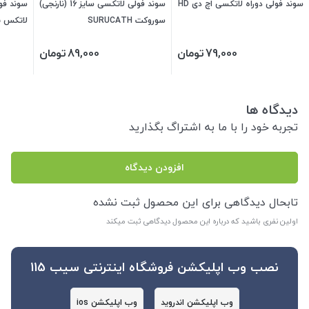
سوند فولی دوراه لاتکسی اچ دی HD
سوند فولی لاتکسی سایز 16 (نارنجی)
سوند فو
سوروکت SURUCATH
لاتکس ب
on Med
79,000
تومان
89,000
تومان
دیدگاه ها
تجربه خود را با ما به اشتراگ بگذارید
افزودن دیدگاه
تابحال دیدگاهی برای این محصول ثبت نشده
اولین نفری باشید که درباره این محصول دیدگاهی ثبت میکند
نصب وب اپلیکشن فروشگاه اینترنتی سیب 115
وب اپلیکشن اندروید
وب اپلیکشن ios