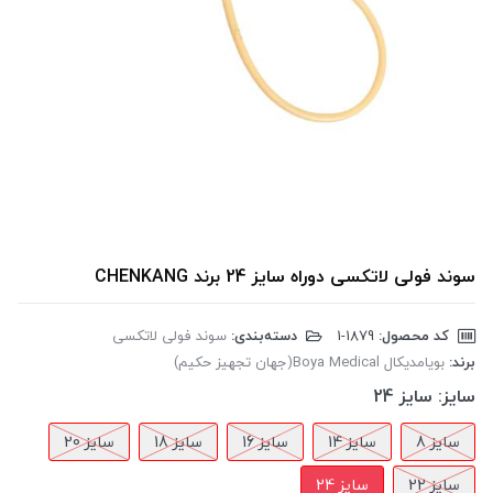
سوند فولی لاتکسی دوراه سایز 24 برند CHENKANG
کد محصول:
‎1-1879
دسته‌بندی:
سوند فولی لاتکسی
برند:
بویامدیکال Boya Medical(جهان تجهیز حکیم)
سایز:
سایز 24
سایز 8
سایز 14
سایز 16
سایز 18
سایز 20
سایز 22
سایز 24