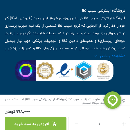
فروشگاه اینترنتی سیب 115
فروشگاه اینترنتی سیب 115 در اولین روزهای شروع قرن جدید ( فروردین 1401) کار
خود را آغاز کرد. از آنجایی که گروه سیب 115 قسمتی از یک تیم مجرب پرستاری
در شهرجهانی یزد بوده است و سال‌ها در ارائه خدمات شایسته نگهداری و مراقبت
حرفه‌ای (پرستاری) و همینطور تامین کالا و تجهیزات پزشکی مورد نیاز بیماران
تحت پوشش خود خدمت‌رسانی کرده است با ویژگی‌های کالا و تجهیزات پزشکی و
مشاهده بیشتر
برترین برندهای موجود در بازار اطلاعات بسیار ارزشمندی را دارا می‌باشد
آدرس: یزد، خیابان کاشانی، روبروی بیمارستان بهمن | تلفن همراه: 09136243383
| تلفن تماس : 36333383-035 | ایمیل: Info@Sib115.com
©
کلیه حقوق این سایت متعلق به سیب 115 (
فروشگاه لوازم پزشکی سیب 115
) است، توسعه و
کدنویسی توسط
سپکام سیستم
998,000
تومان
افزودن به سبد خرید