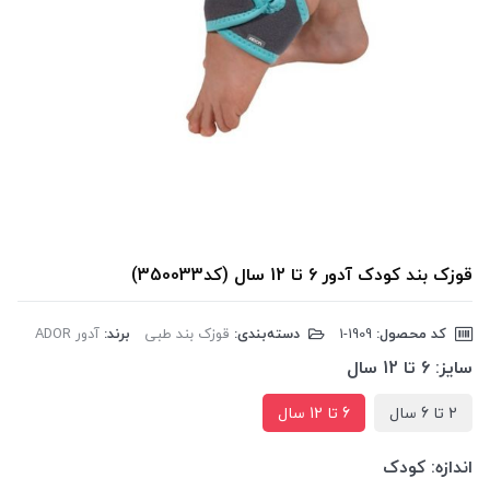
قوزک بند کودک آدور 6 تا 12 سال (کد350033)
کد محصول:
‎1-1909
دسته‌بندی:
قوزک بند طبی
برند:
آدور ADOR
سایز:
6 تا 12 سال
2 تا 6 سال
6 تا 12 سال
اندازه:
کودک