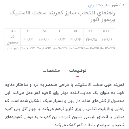
کشور سازنده:
ایران
راهنمای انتخاب سایز کمربند سخت الاستیک
پرسور آدور
XXXL
XXL
XL
L
M
S
سایز
کد
210891
210892
210893
210894
210895
210896
محصول
110-120cm
100-110cm
90-100cm
80-90cm
70-80cm
60-70cm
دور کمر
توضیحات
مشخصات
کمربند طبی سخت الاستیک، با طراحی منحصر به فرد و ساختار مقاوم
خود، به عنوان یک حمایت‌کننده موثر برای ناحیه کمر عمل می‌کند. این
محصول از کش‌های منفذ دار پهن و بسیار سبک تشکیل شده است که
راحتی و قابلیت تنفس را برای کاربر فراهم می‌کند. با چهار آتل پلی آمید
مطابق با انحنای طبیعی ستون فقرات، این کمربند به درمان کمردردهای
شدید و اسپاسم عضلات کمر کمک می‌کند.