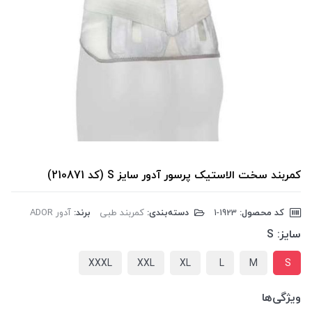
کمربند سخت الاستیک پرسور آدور سایز S (کد 210871)
کد محصول:
‎1-1923
دسته‌بندی:
کمربند طبی
برند:
آدور ADOR
سایز:
S
XXXL
XXL
XL
L
M
S
ویژگی‌ها