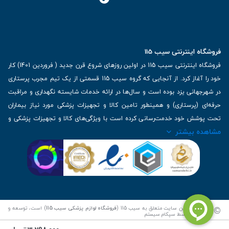
فروشگاه اینترنتی سیب 115
فروشگاه اینترنتی سیب 115 در اولین روزهای شروع قرن جدید ( فروردین 1401) کار
خود را آغاز کرد. از آنجایی که گروه سیب 115 قسمتی از یک تیم مجرب پرستاری
در شهرجهانی یزد بوده است و سال‌ها در ارائه خدمات شایسته نگهداری و مراقبت
حرفه‌ای (پرستاری) و همینطور تامین کالا و تجهیزات پزشکی مورد نیاز بیماران
تحت پوشش خود خدمت‌رسانی کرده است با ویژگی‌های کالا و تجهیزات پزشکی و
مشاهده بیشتر
برترین برندهای موجود در بازار اطلاعات بسیار ارزشمندی را دارا می‌باشد
آدرس: یزد، خیابان کاشانی، روبروی بیمارستان بهمن | تلفن همراه: 09136243383
| تلفن تماس : 36333383-035 | ایمیل: Info@Sib115.com
©
کلیه حقوق این سایت متعلق به سیب 115 (
فروشگاه لوازم پزشکی سیب 115
) است، توسعه و
کدنویسی توسط
سپکام سیستم