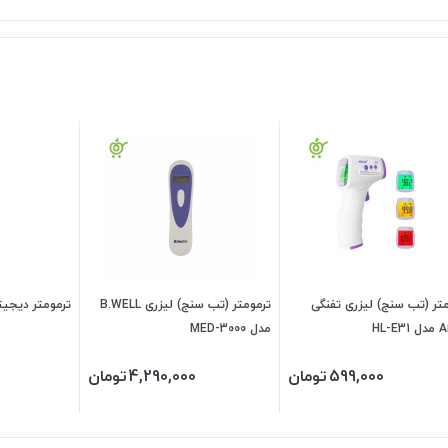
تر (تب سنج) لیزری تفنگی
ترمومتر (تب سنج) لیزری B.WELL
ترمومتر دیجیتا
HL-E
مدل MED-3000
599,000
تومان
4,290,000
تومان