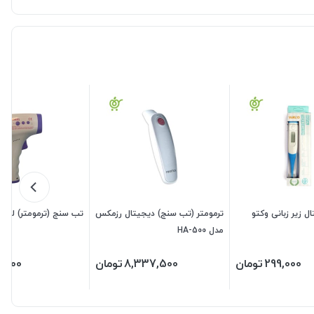
ل زیر زبانی وکتو
ترمومتر (تب سنج) دیجیتال رزمکس
تب سنج (ترمومتر) لیزری 801
مدل HA-500
299,000
تومان
8,337,500
تومان
9,000