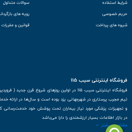
شرایط استفاده
سوالات متداول
حریم خصوصی
رویه های بازگرداند
شیوه های پرداخت
قوانین و مقررات
فروشگاه اینترنتی سیب 115
تیم مجرب پرستاری در شهرجهانی یزد بوده است و سال‌ها در ارائه خدما
و تجهیزات پزشکی مورد نیاز بیماران تحت پوشش خود خدمت‌رسانی کرده
در بازار اطلاعات بسیار ارزشمندی را دارا می‌باشد
مشاهده بیشتر
آدرس: یزد، خیابان کاشانی، روبروی بیمارستان بهمن | تلفن همراه: 09136243383 | تلفن تماس : 36333383-035 | ایمیل: Info@Sib115.com