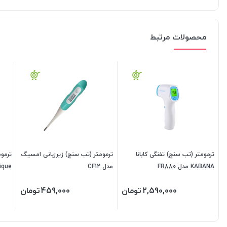
محصولات مرتبط
ترمومتر (تب سنج) تفنگی کابانا
ترمومتر (تب سنج) زیرزبانی امسیگ
ترموم
KABANA مدل FR880
مدل CF12
Aique مدل 31
2,590,000
تومان
459,000
تومان