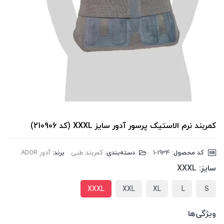
کمربند نرم الاستیک پرسور آدور سایز XXXL (کد 210906)
کد محصول:
‎1-1934
دسته‌بندی:
کمربند طبی
برند:
آدور ADOR
سایز:
XXXL
XXXL
XXL
XL
L
S
ویژگی‌ها