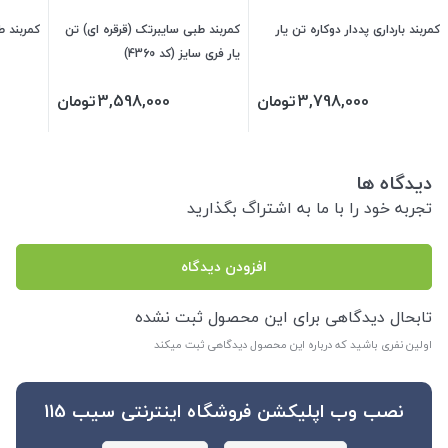
کمربند بارداری پددار دوکاره تن یار
کمربند طبی سایبرتک (قرقره ای) تن
کمربند طبی 
یار فری سایز (کد 4360)
3,798,000
تومان
3,598,000
تومان
دیدگاه ها
تجربه خود را با ما به اشتراگ بگذارید
افزودن دیدگاه
تابحال دیدگاهی برای این محصول ثبت نشده
اولین نفری باشید که درباره این محصول دیدگاهی ثبت میکند
نصب وب اپلیکشن فروشگاه اینترنتی سیب 115