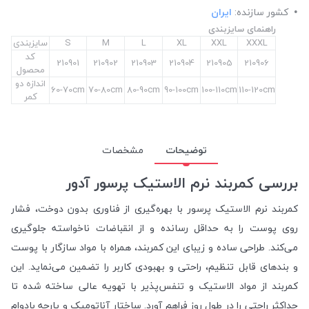
کشور سازنده:
ایران
راهنمای سایزبندی
XXXL
XXL
XL
L
M
S
سایزبندی
کد
210901
210902
210903
210904
210905
210906
محصول
اندازه دو
60-70cm
70-80cm
80-90cm
90-100cm
100-110cm
110-120cm
کمر
توضیحات
مشخصات
بررسی کمربند نرم الاستیک پرسور آدور
کمربند نرم الاستیک پرسور با بهره‌گیری از فناوری بدون دوخت، فشار
روی پوست را به حداقل رسانده و از انقباضات ناخواسته جلوگیری
می‌کند. طراحی ساده و زیبای این کمربند، همراه با مواد سازگار با پوست
و بندهای قابل تنظیم، راحتی و بهبودی کاربر را تضمین می‌نماید. این
کمربند از مواد الاستیک و تنفس‌پذیر با تهویه عالی ساخته شده تا
حداکثر راحتی را در طول روز فراهم آورد. ساختار آناتومیک و پارچه بادوام