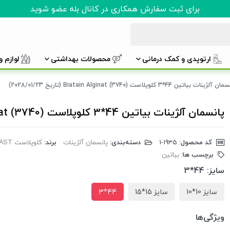
برای ثبت سفارش همکاری در کانال بله عضو شوید
ارتوپدی و کمک درمانی
محصولات بهداشتی
لوازم 
آلژینات بیاتین 44*3 کلوپلاست (3740) Biatain Alginat (تاریخ 2028/01/23)
پانسمان آلژینات بیاتین 44*3 کلوپلاست (3740) Biatain Alginat (تاریخ 2028/01/23)
کد محصول:
‎1-1935
دسته‌بندی:
پانسمان آلژینات
برند:
کلوپلاست COLOPLAST
برچسب ها:
بیاتین
سایز:
44*3
سایز 10*10
سایز 15*15
44*3
ویژگی‌ها