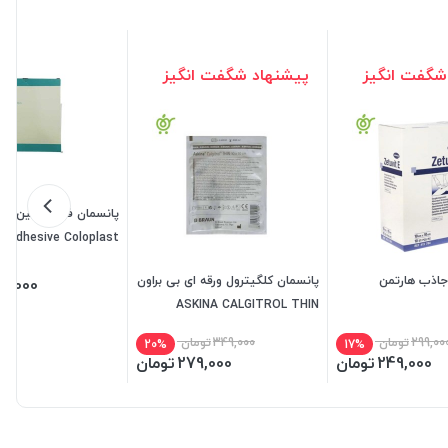
شگفت انگیز
پیشنهاد شگفت انگیز
پانسمان فوم بیاتین کل
n-Adhesive Coloplast
جاذب هارتمن
پانسمان کلگیترول ورقه ای بی براون
90,000
ASKINA CALGITROL THIN
BBRAUN
299,00
تومان
349,000
تومان
20%
17%
249,000
تومان
279,000
تومان