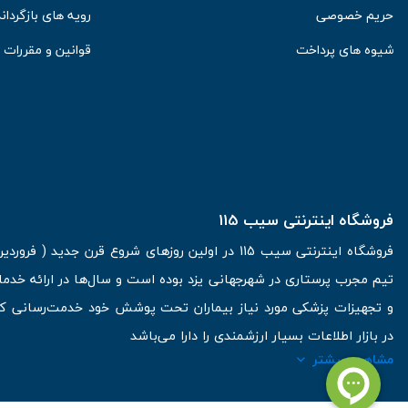
حریم خصوصی
رویه های بازگرداند
شیوه های پرداخت
قوانین و مقررات
فروشگاه اینترنتی سیب 115
تیم مجرب پرستاری در شهرجهانی یزد بوده است و سال‌ها در ارائه خدما
و تجهیزات پزشکی مورد نیاز بیماران تحت پوشش خود خدمت‌رسانی کرده
در بازار اطلاعات بسیار ارزشمندی را دارا می‌باشد
مشاهده بیشتر
آدرس: یزد، خیابان کاشانی، روبروی بیمارستان بهمن | تلفن همراه: 09136243383 | تلفن تماس : 36333383-035 | ایمیل: Info@Sib115.com