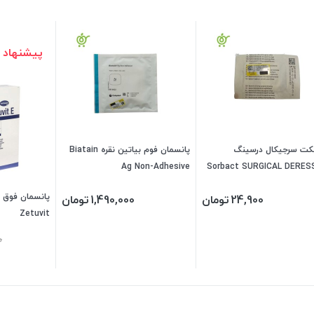
پیشنهاد 
کت سرجیکال درسینگ
پانسمان فوم بیاتین نقره Biatain
Ag Non-Adhesive
Sorbact SURGICAL DERES
پانسمان فوق 
24,900
تومان
1,490,000
تومان
Zetuvit
0