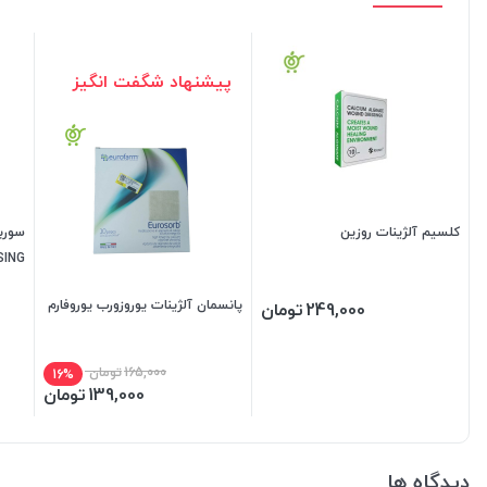
پیشنهاد شگفت انگیز
کلسیم آلژینات روزین
سورب
SING
پانسمان آلژینات یوروزورب یوروفارم
249,000
تومان
165,000
تومان
16%
139,000
تومان
دیدگاه ها