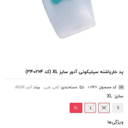
پد خارپاشنه سیلیکونی آدور سایز XL (کد 340264)
کد محصول:
‎1-1946
دسته‌بندی:
کفی طبی
برند:
آدور ADOR
سایز:
XL
XL
L
M
S
ویژگی‌ها