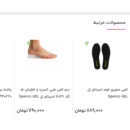
محصولات مرتبط
کفی مموری فوم اسپنکو ژل
نیم کفی طبی کمردرد و افزایش قد
پاشنه پو
Spenco GEL
(کد 1026) اسپنکو ژل Spenco GEL
340220)
(فری سایز) 340430
889,000
تومان
790,000
تومان