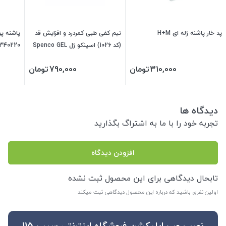
پد خار پاشنه ژله ای H+M
نیم کفی طبی کمردرد و افزایش قد
پاشنه پو
(کد 1026) اسپنکو ژل Spenco GEL
340220)
(فری سایز) 340430
310,000
تومان
790,000
تومان
دیدگاه ها
تجربه خود را با ما به اشتراگ بگذارید
افزودن دیدگاه
تابحال دیدگاهی برای این محصول ثبت نشده
اولین نفری باشید که درباره این محصول دیدگاهی ثبت میکند
نصب وب اپلیکشن فروشگاه اینترنتی سیب 115