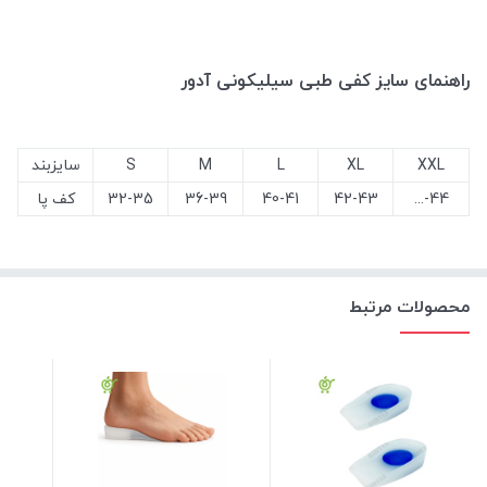
راهنمای سایز کفی طبی سیلیکونی آدور
XXL
XL
L
M
S
سایزبند
44-...
42-43
40-41
36-39
32-35
کف پا
محصولات مرتبط