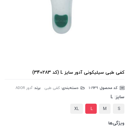
کفی طبی سیلیکونی آدور سایز L (کد 340283)
کد محصول:
‎1-1949
دسته‌بندی:
کفی طبی
برند:
آدور ADOR
سایز:
L
XL
L
M
S
ویژگی‌ها