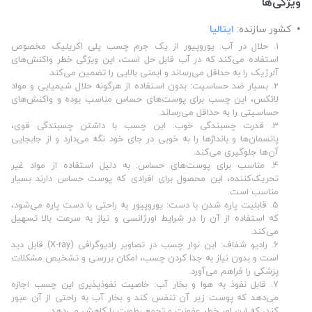
ویژگی‌ها
کشور سازنده:
ایتالیا
1.
حلال در آب: یوروپیور از یک جرم چسب پلی اکریلیک مخصوص
استفاده می‌کند که در آب قابل حل است، این ویژگی خطر واکنش‌های
آلرژیک را به حداقل می‌رساند و ایمنی بالایی را تضمین می‌کند
.
2.
بسیار ضد حساسیت: بدون استفاده از هرگونه حلال شیمیایی و مواد
لاتکس، این چسب برای پوست‌های حساس مناسب بوده و واکنش‌های
حساسیتی را به حداقل می‌رساند
.
3.
قدرت چسبندگی خوب: این چسب با داشتن چسبندگی قوی،
پانسمان‌ها و بانداژها را به خوبی در جای خود نگه می‌دارد و از جابجایی
آن‌ها جلوگیری می‌کند
.
4.
مناسب برای پوست‌های حساس: به دلیل استفاده از مواد غیر
تحریک‌کننده، این محصول برای افرادی که پوست حساس دارند بسیار
مناسب است
.
5.
قابلیت پاره شدن با دست: یوروپیور به راحتی با دست پاره می‌شود،
که استفاده از آن را در شرایط اورژانسی و نیاز به سرعت بالا تسهیل
می‌کند
.
6.
رادیو شفاف: این نوار چسب در تصاویر رادیوگرافی
(X-ray)
قابل دید
است و بدون نیاز به جدا کردن چسب، امکان بررسی و تشخیص مشکلات
پزشکی را فراهم می‌آورد
.
7.
قابل نفوذ به هوا و بخار آب: خاصیت نفوذپذیری این چسب اجازه
می‌دهد که پوست زیر آن تنفس کند و بخار آب به راحتی از آن عبور
کند، که این امر خطر عفونت و تجمع رطوبت را کاهش می‌دهد
.