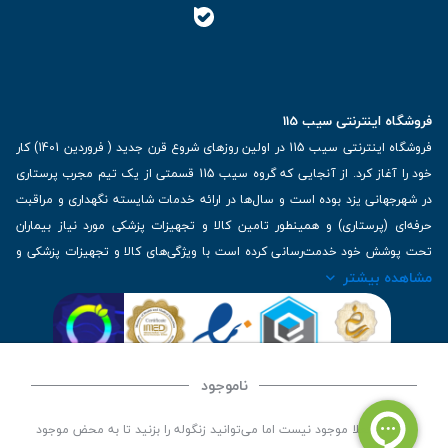
فروشگاه اینترنتی سیب 115
فروشگاه اینترنتی سیب 115 در اولین روزهای شروع قرن جدید ( فروردین 1401) کار
خود را آغاز کرد. از آنجایی که گروه سیب 115 قسمتی از یک تیم مجرب پرستاری
در شهرجهانی یزد بوده است و سال‌ها در ارائه خدمات شایسته نگهداری و مراقبت
حرفه‌ای (پرستاری) و همینطور تامین کالا و تجهیزات پزشکی مورد نیاز بیماران
تحت پوشش خود خدمت‌رسانی کرده است با ویژگی‌های کالا و تجهیزات پزشکی و
مشاهده بیشتر
برترین برندهای موجود در بازار اطلاعات بسیار ارزشمندی را دارا می‌باشد
آدرس: یزد، خیابان کاشانی، روبروی بیمارستان بهمن | تلفن همراه: 09136243383
| تلفن تماس : 36333383-035 | ایمیل: Info@Sib115.com
ناموجود
©
کلیه حقوق این سایت متعلق به سیب 115 (
فروشگاه لوازم پزشکی سیب 115
) است، توسعه و
این کالا فعلا موجود نیست اما می‌توانید زنگوله را بزنید تا به محض موجود
کدنویسی توسط
سپکام سیستم