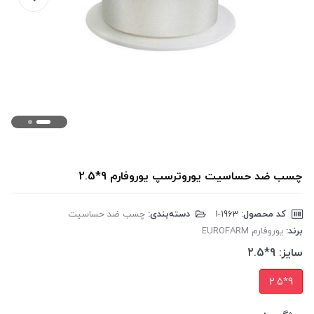
چسب ضد حساسیت یوروترسپ یوروفارم 9*2.5
کد محصول:
‎1-1963
دسته‌بندی:
چسب ضد حساسیت
برند:
یوروفارم EUROFARM
سایز:
9*2.5
9*2.5