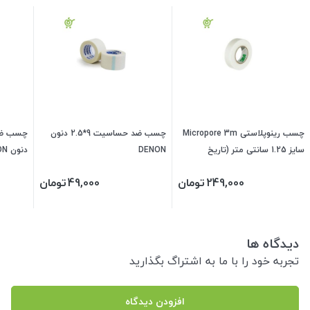
چسب رینوپلاستی Micropore 3m
چسب ضد حساسیت 9*2.5 دنون
سایز 1.25 سانتی متر (تاریخ
DENON
دنون DENON
2028/06/17) (هولوگرام فناوران
249,000
تومان
49,000
تومان
سلامت)
دیدگاه ها
تجربه خود را با ما به اشتراگ بگذارید
افزودن دیدگاه