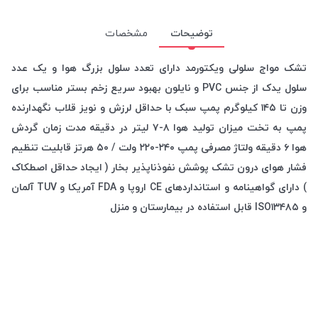
توضیحات
مشخصات
تشک مواج سلولی ویکتورمد دارای تعدد سلول بزرگ هوا و یک عدد
سلول یدک از جنس PVC و نایلون بهبود سریع زخم بستر مناسب برای
وزن تا ۱۴۵ کیلوگرم پمپ سبک با حداقل لرزش و نویز قلاب نگهدارنده
پمپ به تخت میزان تولید هوا ۸-۷ لیتر در دقیقه مدت زمان گردش
هوا ۶ دقیقه ولتاژ مصرفی پمپ ۲۴۰-۲۲۰ ولت / ۵۰ هرتز قابلیت تنظیم
فشار هوای درون تشک پوشش نفوذناپذیر بخار ( ایجاد حداقل اصطکاک
) دارای گواهینامه و استانداردهای CE اروپا و FDA آمریکا و TUV آلمان
و ISO۱۳۴۸۵ قابل استفاده در بیمارستان و منزل