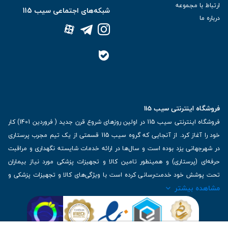
ارتباط با مجموعه
شبکه‌های اجتماعی سیب 115
درباره ما
فروشگاه اینترنتی سیب 115
فروشگاه اینترنتی سیب 115 در اولین روزهای شروع قرن جدید ( فروردین 1401) کار
خود را آغاز کرد. از آنجایی که گروه سیب 115 قسمتی از یک تیم مجرب پرستاری
در شهرجهانی یزد بوده است و سال‌ها در ارائه خدمات شایسته نگهداری و مراقبت
حرفه‌ای (پرستاری) و همینطور تامین کالا و تجهیزات پزشکی مورد نیاز بیماران
تحت پوشش خود خدمت‌رسانی کرده است با ویژگی‌های کالا و تجهیزات پزشکی و
مشاهده بیشتر
برترین برندهای موجود در بازار اطلاعات بسیار ارزشمندی را دارا می‌باشد
آدرس: یزد، خیابان کاشانی، روبروی بیمارستان بهمن | تلفن همراه: 09136243383
| تلفن تماس : 36333383-035 | ایمیل: Info@Sib115.com