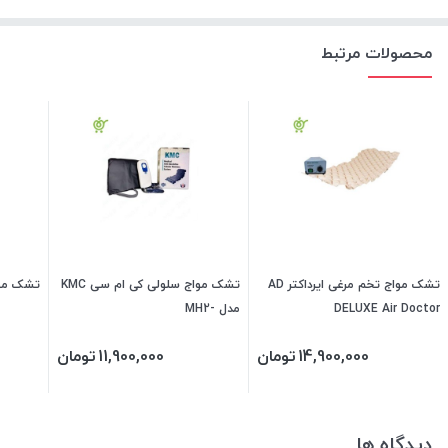
محصولات مرتبط
تشک مواج تخم مرغی ایرداکتر AD
تشک مواج سلولی کی ام سی KMC
تشک مواج
DELUXE Air Doctor
مدل -MH2
14,900,000
تومان
11,900,000
تومان
دیدگاه ها