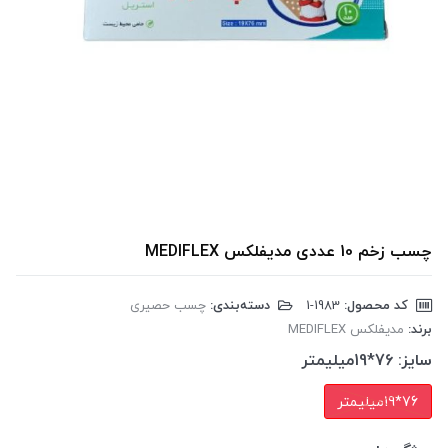
چسب زخم 10 عددی مدیفلکس MEDIFLEX
کد محصول:
‎1-1983
دسته‌بندی:
چسب حصیری
برند:
مدیفلکس MEDIFLEX
سایز:
76*19میلیمتر
76*19میلیمتر