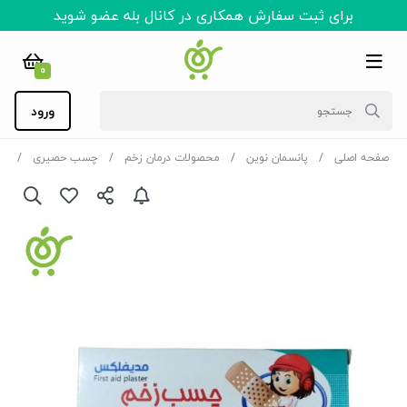
برای ثبت سفارش همکاری در کانال بله عضو شوید
0
ورود
صفحه اصلی
پانسمان نوین
محصولات درمان زخم
چسب حصیری
چسب 