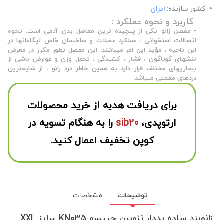
کشور سازنده:
ایران
کاربرد و نحوه عملکرد :
- مفصل زانو یکی از پیچیده ترین مفاصل بدن آدمی است. تحوه
اتصالات استخوانی ، عملکرد عضلات و ساختمان خاص لیگامانها در
این ناحیه ، مؤید این امر میباشند. این مفصل بطور مکرر در معرض
تنشهای گوناگون ، فشار ، کشیدگی ، تحمل وزن و عوارض ناشی از
بیماریهای مختلف قرار دارد به همین خاطر درد زانو ، از شایعترین
دردهای مفصلی میباشد.
برای دریافت هدیه از خرید محصولات
ارتوپدی،
sib20
را به هنگام تسویه در
کوپن تخفیف اعمال کنید.
توضیحات
مشخصات
زانوبند ساده پددار نئوپرن چیپسو KN035 سایز XXL