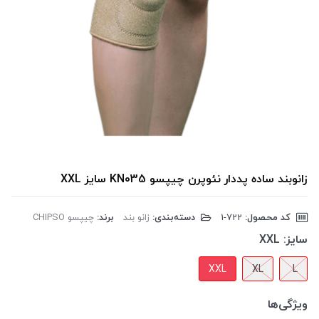
زانوبند ساده پددار نئوپرن چیپسو KN035 سایز XXL
کد محصول:
‎1-722
دسته‌بندی:
زانو بند
برند:
چیپسو CHIPSO
سایز:
XXL
XXL
XL
L
ویژگی‌ها