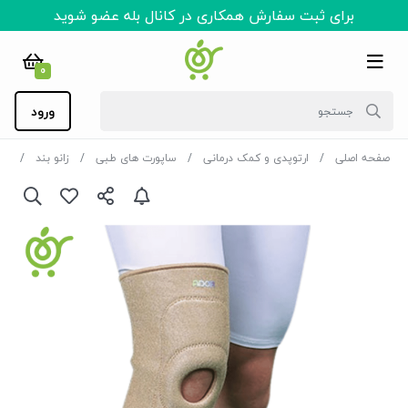
برای ثبت سفارش همکاری در کانال بله عضو شوید
0
ورود
صفحه اصلی
ارتوپدی و کمک درمانی
ساپورت های طبی
زانو بند
زان