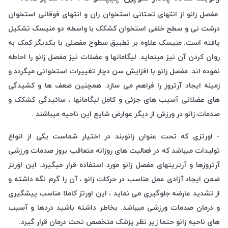
مفصل زانو از انتهای تحتانی استخوان ران و انتهای فوقانی استخوان
درشت نی و سطح خلفی استخوان کشکک با واسطه دو منیسک تشکیل
یافته است. منیسک علاوه بر تطبیق سطوح مفصلی با یکدیگر کمک به
روان کردن آن نیز مینماید. لیگامانها و عضلات نیز مفصل زانو را احاطه
نموده اند. مفصل زانو با افزایش سن دچار تغییرات استخوانی میگردد و
زمینه ایجاد آرتروز را فراهم می سازد. همچنین ضعف ها و کشیدگی
های عضلانی آسیب های جزئی و کامل لیگامانها ، سائیدگی کشکک و
صدمات زانو در ورزش از دیگر عوارض شایع این ناحیه میباشند .
- اورتزی که تحت عنوان زانوبند در اختیار شماست یکی از انواع
تولیدات میباشد که در فعالیت های روزانه متعاقب بروز صدمات ورزشی
آرتروزها و آرتریتهای مفصل زانو مورد استفاده قرار میگیرد. این اورتز
ضمن ایجاد آزادی عمل مناسب در حرکات زانو ، آن را گرم نگه داشته و
از تشدید عارضه جلوگیری می نماید ، این اورتز کاملا مناسب پیشگیری
و درمان صدمات ورزشی میباشد. بخاطر داشته باشید دردها و آسیب
های ناحیه زانو حتما زیر نظر پزشک متخصص تحت درمان قرار گیرد.