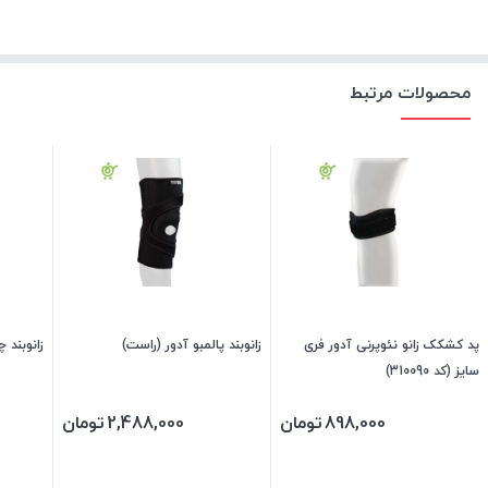
محصولات مرتبط
پد کشکک زانو نئوپرنی آدور فری
زانوبند پالمبو آدور (راست)
زانوبند چ
سایز (کد 310090)
898,000
تومان
2,488,000
تومان