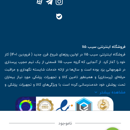
فروشگاه اینترنتی سیب 115
فروشگاه اینترنتی سیب 115 در اولین روزهای شروع قرن جدید ( فروردین 1401) کار
خود را آغاز کرد. از آنجایی که گروه سیب 115 قسمتی از یک تیم مجرب پرستاری
در شهرجهانی یزد بوده است و سال‌ها در ارائه خدمات شایسته نگهداری و مراقبت
حرفه‌ای (پرستاری) و همینطور تامین کالا و تجهیزات پزشکی مورد نیاز بیماران
تحت پوشش خود خدمت‌رسانی کرده است با ویژگی‌های کالا و تجهیزات پزشکی و
مشاهده بیشتر
برترین برندهای موجود در بازار اطلاعات بسیار ارزشمندی را دارا می‌باشد
آدرس: یزد، خیابان کاشانی، روبروی بیمارستان بهمن | تلفن همراه: 09136243383
| تلفن تماس : 36333383-035 | ایمیل: Info@Sib115.com
ناموجود