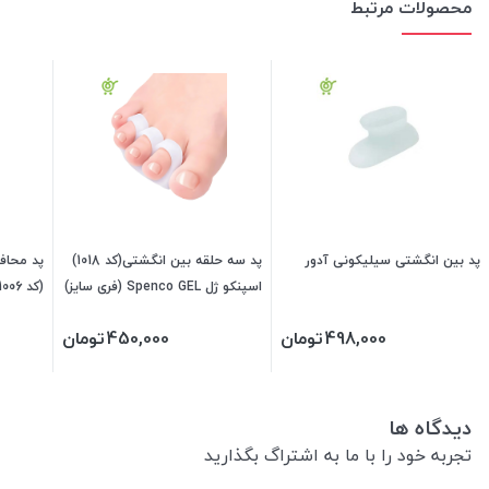
محصولات مرتبط
پد بین انگشتی سیلیکونی آدور
پد سه حلقه بین انگشتی(کد 1018)
پد محا
اسپنکو ژل Spenco GEL (فری سایز)
340400
(فری سایز) 0
498,000
تومان
450,000
تومان
دیدگاه ها
تجربه خود را با ما به اشتراگ بگذارید