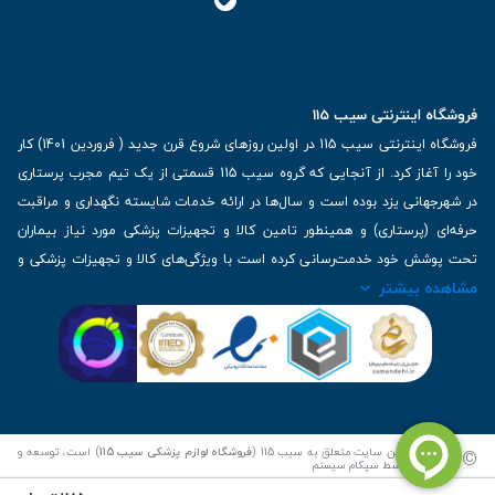
فروشگاه اینترنتی سیب 115
فروشگاه اینترنتی سیب 115 در اولین روزهای شروع قرن جدید ( فروردین 1401) کار
خود را آغاز کرد. از آنجایی که گروه سیب 115 قسمتی از یک تیم مجرب پرستاری
در شهرجهانی یزد بوده است و سال‌ها در ارائه خدمات شایسته نگهداری و مراقبت
حرفه‌ای (پرستاری) و همینطور تامین کالا و تجهیزات پزشکی مورد نیاز بیماران
تحت پوشش خود خدمت‌رسانی کرده است با ویژگی‌های کالا و تجهیزات پزشکی و
مشاهده بیشتر
برترین برندهای موجود در بازار اطلاعات بسیار ارزشمندی را دارا می‌باشد
آدرس: یزد، خیابان کاشانی، روبروی بیمارستان بهمن | تلفن همراه: 09136243383
| تلفن تماس : 36333383-035 | ایمیل: Info@Sib115.com
©
کلیه حقوق این سایت متعلق به سیب 115 (
فروشگاه لوازم پزشکی سیب 115
) است، توسعه و
کدنویسی توسط
سپکام سیستم