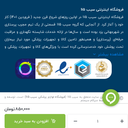
فروشگاه اینترنتی سیب 115
فروشگاه اینترنتی سیب 115 در اولین روزهای شروع قرن جدید ( فروردین 1401) کار
خود را آغاز کرد. از آنجایی که گروه سیب 115 قسمتی از یک تیم مجرب پرستاری
در شهرجهانی یزد بوده است و سال‌ها در ارائه خدمات شایسته نگهداری و مراقبت
حرفه‌ای (پرستاری) و همینطور تامین کالا و تجهیزات پزشکی مورد نیاز بیماران
تحت پوشش خود خدمت‌رسانی کرده است با ویژگی‌های کالا و تجهیزات پزشکی و
مشاهده بیشتر
برترین برندهای موجود در بازار اطلاعات بسیار ارزشمندی را دارا می‌باشد
آدرس: یزد، خیابان کاشانی، روبروی بیمارستان بهمن | تلفن همراه: 09136243383
| تلفن تماس : 36333383-035 | ایمیل: Info@Sib115.com
©
کلیه حقوق این سایت متعلق به سیب 115 (
فروشگاه لوازم پزشکی سیب 115
) است، توسعه و
کدنویسی توسط
سپکام سیستم
850,000
تومان
افزودن به سبد خرید