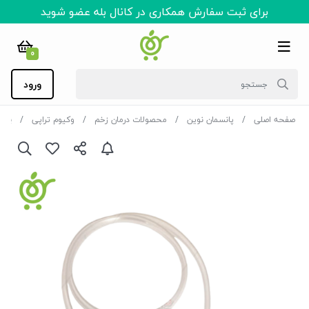
برای ثبت سفارش همکاری در کانال بله عضو شوید
0
ورود
صفحه اصلی
پانسمان نوین
محصولات درمان زخم
وکیوم تراپی
پد یکنو