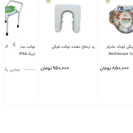
رنگی کودک مادرکر
پد ارتفاع دهنده توالت فرنگی
Mothercare C
ایپکا IPKA
850,000
تومان
950,000
تومان
تماس بگیری