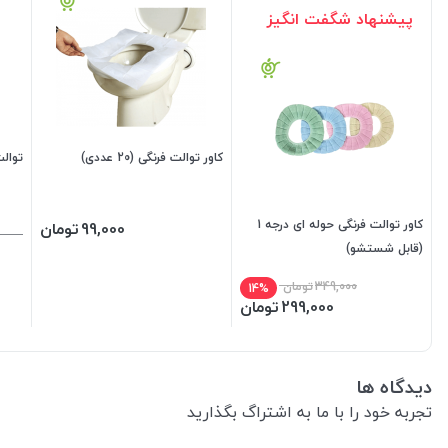
پیشنهاد شگفت انگیز
کاور توالت فرنگی (20 عددی)
توال
کاور توالت فرنگی حوله ای درجه 1
99,000
تومان
(قابل شستشو)
349,000
تومان
14%
299,000
تومان
دیدگاه ها
تجربه خود را با ما به اشتراگ بگذارید