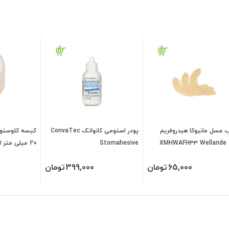
عسل مانیوکا هیدروفریم
پودر استومی کانواتک ConvaTec
XMHW
Stomahesive
20 میلی متر 
Tec Esteem
65,000
تومان
399,000
تومان