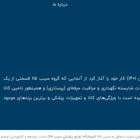
درباره ما
فروشگاه اینترنتی سیب 115 در اولین روزهای شروع قرن جدید ( فروردین 1401) کار خود را آغاز کرد. از آنجایی که گروه سیب 115 قسمتی از یک
ت شایسته نگهداری و مراقبت حرفه‌ای (پرستاری) و همینطور تامین کالا
 است با ویژگی‌های کالا و تجهیزات پزشکی و برترین برندهای موجود
ن سایت متعلق به سیب 115 (
فروشگاه لوازم پزشکی سیب 115
) است، توسعه و کدنویسی توسط