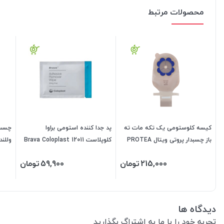
محصولات مرتبط
کیسه کلوستومی یک تکه مات ته
پد جدا کننده استومی براوا
چسب 
باز چسبدار پروتی ویتال PROTEA
کلوپلاست Brava Coloplast 12011
وللند AFH۳۳ Wellande
VITAL کد DVF3L
215,000
تومان
59,900
تومان
دیدگاه ها
تجربه خود را با ما به اشتراگ بگذارید