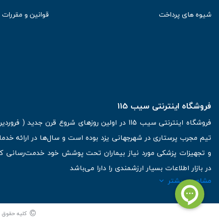
شیوه های پرداخت
قوانین و مقررات
فروشگاه اینترنتی سیب 115
تیم مجرب پرستاری در شهرجهانی یزد بوده است و سال‌ها در ارائه خدما
و تجهیزات پزشکی مورد نیاز بیماران تحت پوشش خود خدمت‌رسانی کرده
در بازار اطلاعات بسیار ارزشمندی را دارا می‌باشد
مشاهده بیشتر
آدرس: یزد، خیابان کاشانی، روبروی بیمارستان بهمن | تلفن همراه: 09136243383 | تلفن تماس : 36333383-035 | ایمیل: Info@Sib115.com
©
کلیه حقوق ای