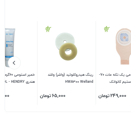
کیسه کلوستومی یک تکه مات 70-
رینگ هیدروکلوئید (واشر) وللند
خمیر استومی 0
استیم کانواتک
HWA۳۰۰ Welland
هندری HDL - HENDRY
Conva
249,000
تومان
65,000
تومان
9,000