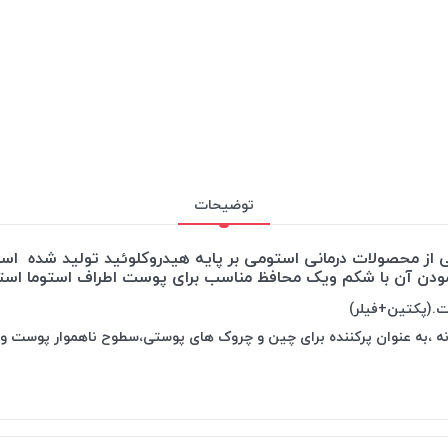
توضیحات
ستوما کانواتک ( Convatec Stomahesive Paste) یکی از محصولات درمانی استومی بر پایه هیدرو
دن آن با شکم ویک محافظ مناسب برای پوست اطراف استوما استف
ت.(پکتین+فیلر)
نه ،به عنوان پرکننده برای چین و چروک های پوستی،سطوح ناهموار پوست و 