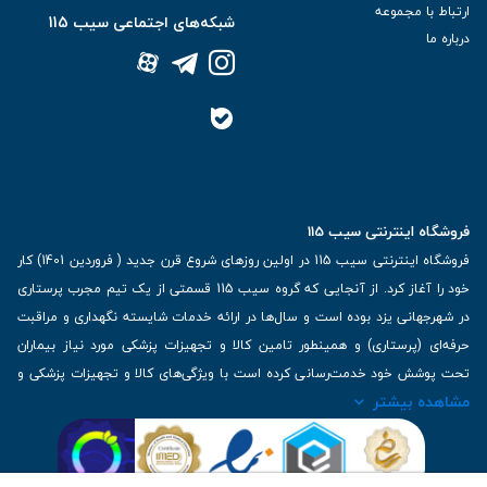
ارتباط با مجموعه
شبکه‌های اجتماعی سیب 115
درباره ما
فروشگاه اینترنتی سیب 115
فروشگاه اینترنتی سیب 115 در اولین روزهای شروع قرن جدید ( فروردین 1401) کار
خود را آغاز کرد. از آنجایی که گروه سیب 115 قسمتی از یک تیم مجرب پرستاری
در شهرجهانی یزد بوده است و سال‌ها در ارائه خدمات شایسته نگهداری و مراقبت
حرفه‌ای (پرستاری) و همینطور تامین کالا و تجهیزات پزشکی مورد نیاز بیماران
تحت پوشش خود خدمت‌رسانی کرده است با ویژگی‌های کالا و تجهیزات پزشکی و
مشاهده بیشتر
برترین برندهای موجود در بازار اطلاعات بسیار ارزشمندی را دارا می‌باشد
آدرس: یزد، خیابان کاشانی، روبروی بیمارستان بهمن | تلفن همراه: 09136243383
| تلفن تماس : 36333383-035 | ایمیل: Info@Sib115.com