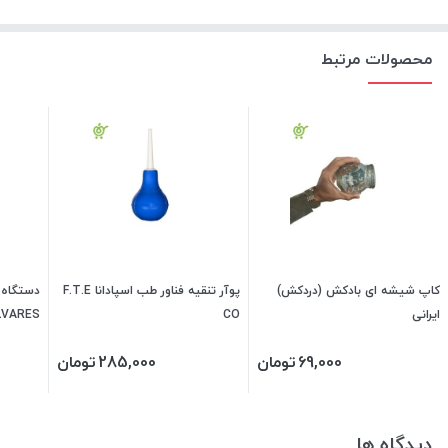
محصولات مرتبط
کاپ شیشه ای بادکش (دردکش)
پوآر تنقیه فناور طب اسپادانا F.T.E
دستگاه 
ایرانی
CO
LVARES
69,000
تومان
285,000
تومان
دیدگاه ها