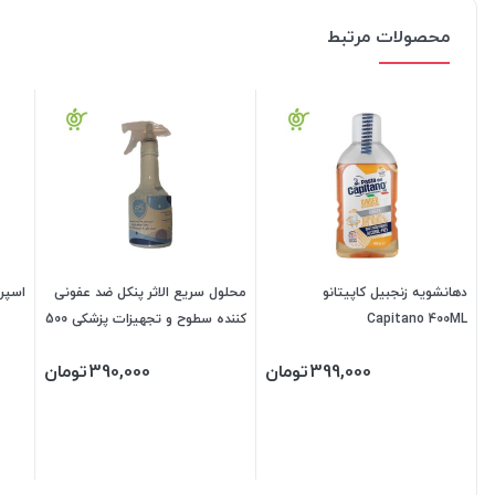
محصولات مرتبط
دهانشویه زنجبیل کاپیتانو
محلول سریع الاثر پنکل ضد عفونی
اسپر
Capitano 400ML
کننده سطوح و تجهیزات پزشکی 500
سی سی درب تفنگی
399,000
تومان
390,000
تومان