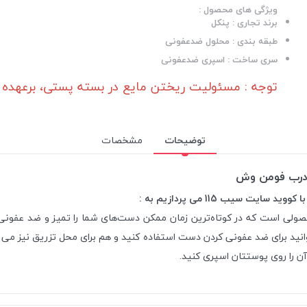
ویژگی های محصول :
برند تجاری : پنکل
طبقه بندی : محلول ضدعفونی
سری ساخت : اسپری ضدعفونی
توجه : مسئولیت ریختن مایع در بسته پستی، برعهده ش
توضیحات
مشخصات
یب 115 می پردازیم به :
وانید برای ضد عفونی کردن دست استفاده کنید و هم برای محل تزریق نیز می‌
آن را روی پوستتان اسپری کنید.