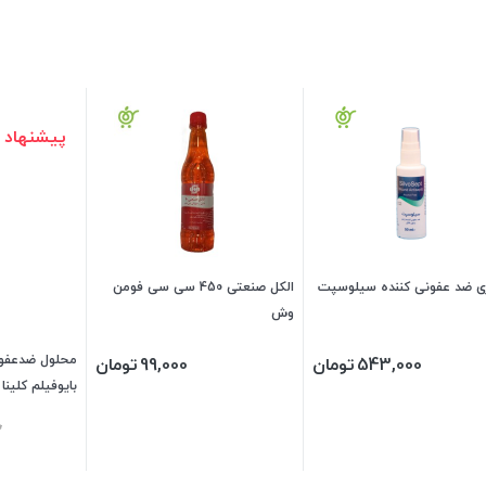
پیشنهاد 
ی ضد عفونی کننده سیلوسپت
الکل صنعتی 450 سی سی فومن
وش
محلول ضدعفون
543,000
تومان
99,000
تومان
بایوفیلم کلینا 250 سی سی
0