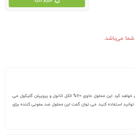
خبرم کنید
ما می‌باشد.
اسپری ضد عفونی کننده دست الکل 70% پنکل شرکت فومن وش، محصولی است که در کوتاه‌‌ترین زمان ممکن دست‌‌های شما را تمیز و ضد عفونی خواهد کرد. این محلول حاوی 70% الکل اتانول و پروپیلن گلیکول می
 توانید استفاده کنید. می توان گفت این محلول ضد عفونی کننده برای