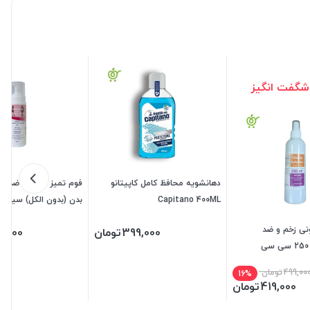
شگفت انگیز
دهانشویه محافظ کامل کاپیتانو
فوم تمیز کننده و ضدعف
Capitano 400ML
بدن (بدون الکل) سیلو
ی زخم و ضد
399,000
تومان
8,000
499,00
تومان
16%
419,000
تومان