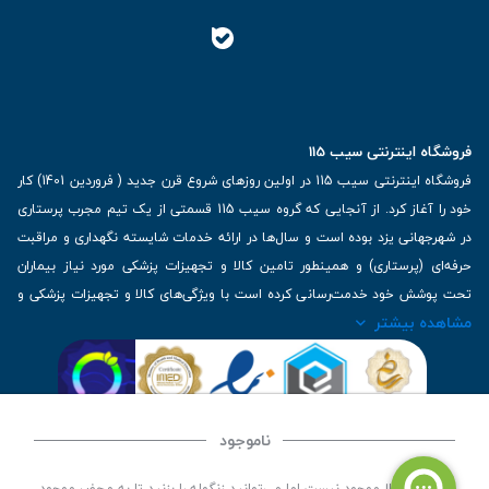
فروشگاه اینترنتی سیب 115
فروشگاه اینترنتی سیب 115 در اولین روزهای شروع قرن جدید ( فروردین 1401) کار
خود را آغاز کرد. از آنجایی که گروه سیب 115 قسمتی از یک تیم مجرب پرستاری
در شهرجهانی یزد بوده است و سال‌ها در ارائه خدمات شایسته نگهداری و مراقبت
حرفه‌ای (پرستاری) و همینطور تامین کالا و تجهیزات پزشکی مورد نیاز بیماران
تحت پوشش خود خدمت‌رسانی کرده است با ویژگی‌های کالا و تجهیزات پزشکی و
مشاهده بیشتر
برترین برندهای موجود در بازار اطلاعات بسیار ارزشمندی را دارا می‌باشد
آدرس: یزد، خیابان کاشانی، روبروی بیمارستان بهمن | تلفن همراه: 09136243383
| تلفن تماس : 36333383-035 | ایمیل: Info@Sib115.com
ناموجود
کلیه حقوق این سایت متعلق به سیب 115 (
فروشگاه لوازم پزشکی سیب 115
) است، توسعه و
این کالا فعلا موجود نیست اما می‌توانید زنگوله را بزنید تا به محض موجود