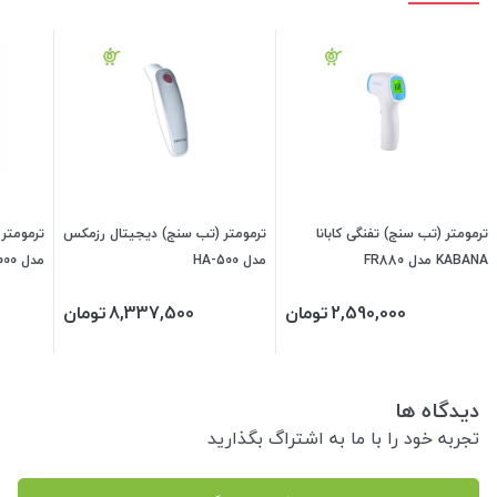
ترمومتر (تب سنج) تفنگی کابانا
ترمومتر (تب سنج) دیجیتال رزمکس
KABANA مدل FR880
مدل HA-500
مدل MED-3000
2,590,000
تومان
8,337,500
تومان
دیدگاه ها
تجربه خود را با ما به اشتراگ بگذارید