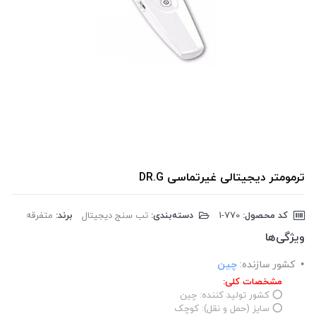
ترمومتر دیجیتالی غیرتماسی DR.G
کد محصول:
‎1-770
دسته‌بندی:
تب سنج دیجیتال
برند:
متفرقه
ویژگی‌ها
کشور سازنده:
چین
مشخصات کلی:
⭕ کشور تولید کننده: چین
⭕ سایز (حمل و نقل): کوچک